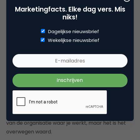
moeten wennen om al die verschillende tools en
Marketingfacts. Elke dag vers. Mis
kanalen op een goede manier te gebruiken zonder
niks!
ervan in de stress te raken. Natuurlijk wordt het
makkelijker naarmate je ze langer gebruikt, maar
Dagelijkse nieuwsbrief
het verdelen van je aandacht blijft een uitdaging.
Wekelijkse nieuwsbrief
Misschien ligt voor sommige mensen een oplossing
in het instellen van tijdblokken voor bijvoorbeeld e-
mail. Daarbij laat je je collega’s en contacten weten
dat je je e-mail op gezette tijden leest, bijvoorbeeld
drie of vier vaste momenten per dag. Mochten ze
sneller antwoord nodig hebben, kunnen ze bellen of
een chatbericht sturen. Maar het kan natuurlijk ook
andersom: op bepaalde tijden juist geen
chatberichten of telefoon. Het hangt natuurlijk af
van de organisatie waar je werkt, maar het is het
overwegen waard.