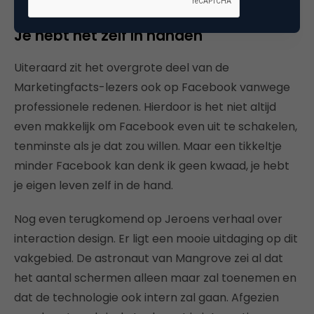
Je hebt het zelf in handen
Uiteraard zit het overgrote deel van de
Marketingfacts-lezers ook op Facebook vanwege
professionele redenen. Hierdoor is het niet altijd
even makkelijk om Facebook even uit te schakelen,
tenminste als je dat zou willen. Maar een tikkeltje
minder Facebook kan denk ik geen kwaad, je hebt
je eigen leven zelf in de hand.
Nog even terugkomend op Jeroens verhaal over
interaction design. Er ligt een mooie uitdaging op dit
vakgebied. De astronaut van Mangrove zei al dat
het aantal schermen alleen maar zal toenemen en
dat de technologie ook intern zal gaan. Afgezien