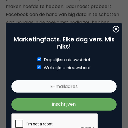
maken hoefde te hebben. Daarnaast probeert
Facebook aan de hand van big data in te schatten
wat Douglas in de toekomst nodig zou hebben.
Omdat
Facebook een advertentieplatform
is in
Marketingfacts. Elke dag vers. Mis
combinatie met de mensen uit zijn verleden, wordt
niks!
het hem onmogelijk gemaakt om nog normaal in
het
nu
te kunnen leven. Dit was een van zijn
Dagelijkse nieuwsbrief
redenen om Facebook te verlaten. De rest vind je
Wekelijkse nieuwsbrief
op zijn
blog
. Als advies gaf hij ook om meer naar het
ritme van je eigen leven te luisteren.
Het internet is veel groter dan
alleen Facebook. Dat vergeten
sommige mensen weleens.