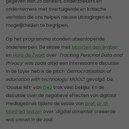
gegeven aan 25 denkers, onderzoekers en
ondernemers met overtuigende en kritische
verhalen die ons helpen nieuwe uitdagingen en
mogelijkheden te begrijpen.
Op het programma stonden uiteenlopende
onderwerpen. De sessie met
Maarten den Braber
en
Hans de Zwart
over ‘
Tracking Personal Data and
Privacy
’ was zoals altijd een interessante discussie.
In de foyer heb ik de pitch ‘
Democratisation of
education with technology: MOOC
’ gevolgd. De
‘Oculus Rift’ van
Q42
trok veel bekijks. En de
discussie over de negatieve effecten van digitaal
mediagebruik tijdens de sessie van
prof. dr. dr.
Manfred Spitzer
over '
digital dimentia
' creëerde
wat onrust in de zaal.