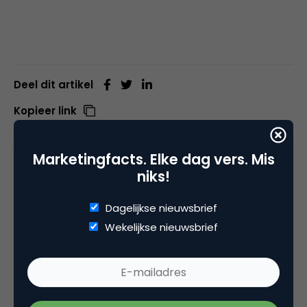
Deel dit artikel
Kopieer link
Marketingfacts. Elke dag vers. Mis
niks!
Sanne Roeling
Online projectmarketeer bij
Sizigy
Dagelijkse nieuwsbrief
Wekelijkse nieuwsbrief
Is net zo graag online als offline. Wil jou
verbeteren op taalgebied. Verdoet haar tijd op
Twitter en Instagram. Crazy cat lady in hart en
nieren.