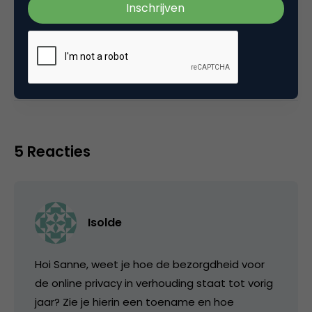
Categorie
Marketing Design
Media
5 Reacties
Isolde
Hoi Sanne, weet je hoe de bezorgdheid voor
de online privacy in verhouding staat tot vorig
jaar? Zie je hierin een toename en hoe