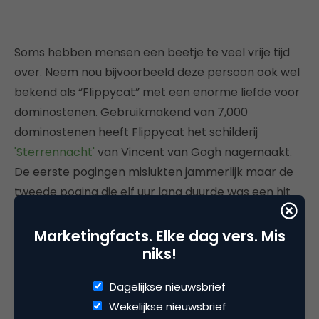
Soms hebben mensen een beetje te veel vrije tijd
over. Neem nou bijvoorbeeld deze persoon ook wel
bekend als “Flippycat” met een enorme liefde voor
dominostenen. Gebruikmakend van 7,000
dominostenen heeft Flippycat het schilderij
'Sterrennacht'
van Vincent van Gogh nagemaakt.
De eerste pogingen mislukten jammerlijk maar de
tweede poging die elf uur lang duurde was een hit
zoals je in deze video kan zien. De video is 700.000
keer bekeken sinds 22 juni. Als je meer
Marketingfacts. Elke dag vers. Mis
niks!
dominocreaties van Flippycat wilt zien dan kan dat
op zijn
facebook pagina.
Dagelijkse nieuwsbrief
Wekelijkse nieuwsbrief
Code Club – The Interview