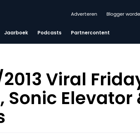
Adverteren
Blogger word
Jaarboek
Podcasts
Partnercontent
2013 Viral Frida
, Sonic Elevator
s