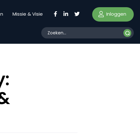
Inloggen
en
Missie & Visie
y:
 &