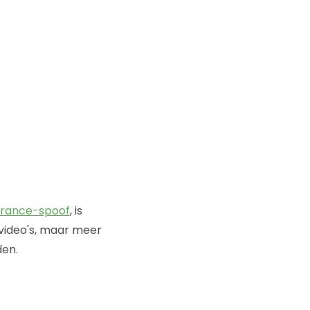
France-spoof
, is
e video's, maar meer
den.