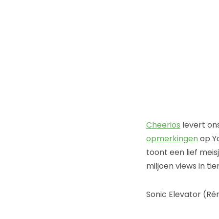
Cheerios
levert on
opmerkingen
op Y
toont een lief meis
miljoen views in ti
Sonic Elevator (Rém