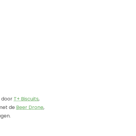
n door
T+ Biscuits
,
 met de
Beer Drone
,
agen.