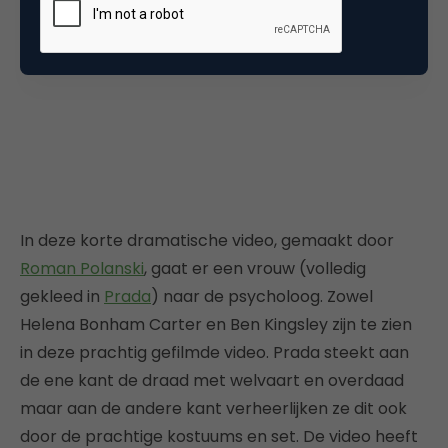
In deze korte dramatische video, gemaakt door
Roman Polanski
, gaat er een vrouw (volledig
gekleed in
Prada
) naar de psycholoog. Zowel
Helena Bonham Carter en Ben Kingsley zijn te zien
in deze prachtig gefilmde video. Prada steekt aan
de ene kant de draad met welvaart en overdaad
maar aan de andere kant verheerlijken ze dit ook
door de prachtige kostuums en set. De video heeft