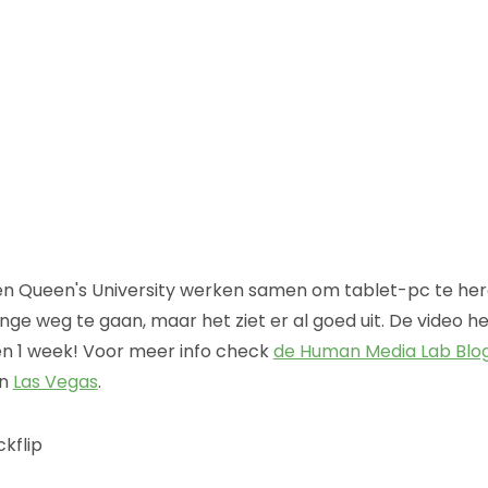
ic en Queen's University werken samen om tablet-pc te he
e weg te gaan, maar het ziet er al goed uit. De video hee
en 1 week! Voor meer info check
de Human Media Lab Blo
in
Las Vegas
.
ckflip