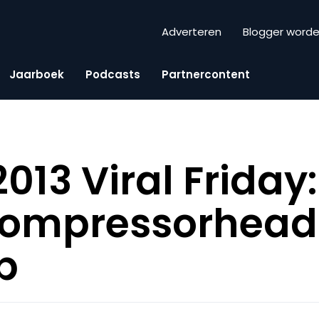
Adverteren
Blogger word
Jaarboek
Podcasts
Partnercontent
013 Viral Friday
Compressorhead
b