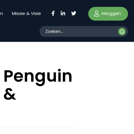
Inloggen
en
Missie & Visie
: Penguin
 &