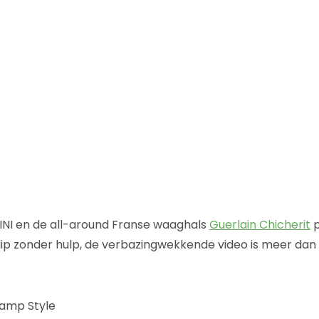
NI en de all-around Franse waaghals
Guerlain Chicherit
p
lip zonder hulp, de verbazingwekkende video is meer da
amp Style