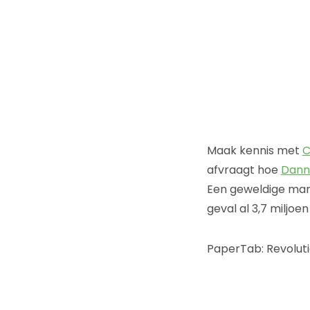
Maak kennis met
C
afvraagt ​​hoe
Dann
Een geweldige ma
geval al 3,7 miljo
PaperTab: Revolut