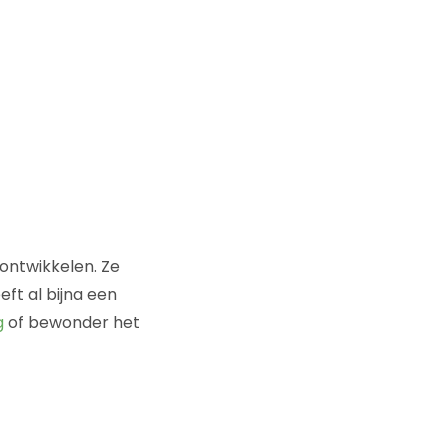
rontwikkelen. Ze
ft al bijna een
g
of bewonder het