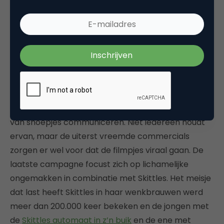
Skittles
staat bekend om een opmerkelijke manier
van snoepjes communiceren. Niet iedereen houdt
ervan, maar de uiterst vreemde commercials
zorgen er wel voor dat de filmpjes viraal gaan. De
laatste campagne focust zich op lichamelijke
ongemakken in combinatie met Skittles. Het meisje
dat last heeft Skittles in haar wenkbrauwen werd
meer dan 200.000 keer bekeken en de jongen met
de
Skittles automaat in z’n buik
en de ene met