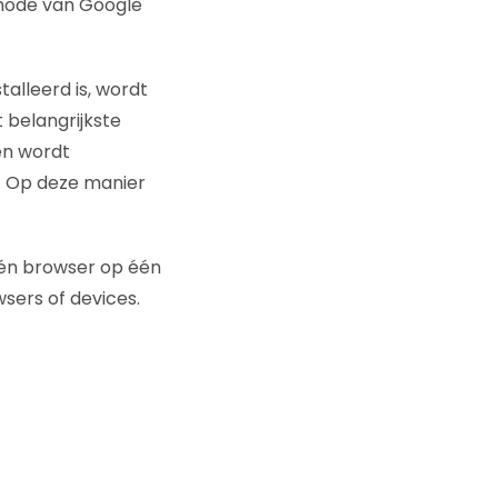
thode van Google
alleerd is, wordt
 belangrijkste
 en wordt
. Op deze manier
één browser op één
sers of devices.