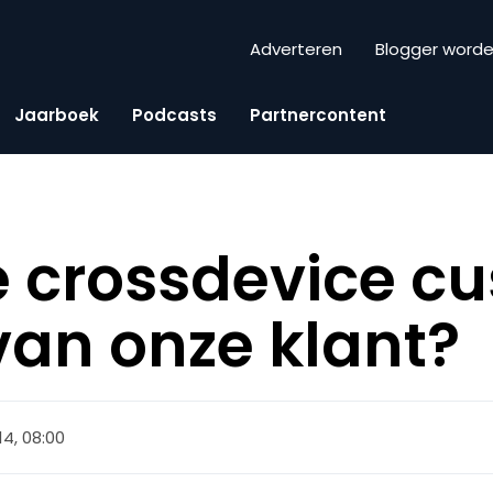
Adverteren
Blogger word
Jaarboek
Podcasts
Partnercontent
e crossdevice c
van onze klant?
14, 08:00