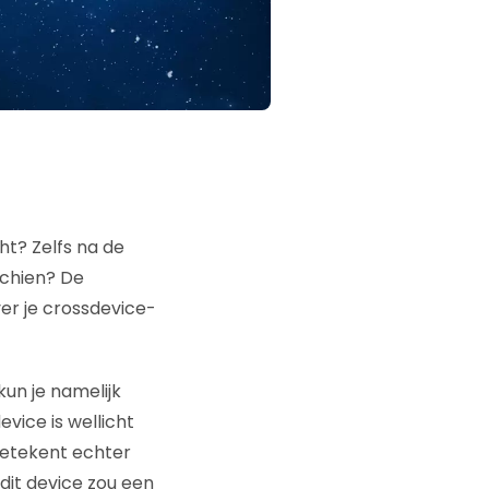
ht? Zelfs na de
schien? De
er je crossdevice-
un je namelijk
evice is wellicht
betekent echter
dit device zou een