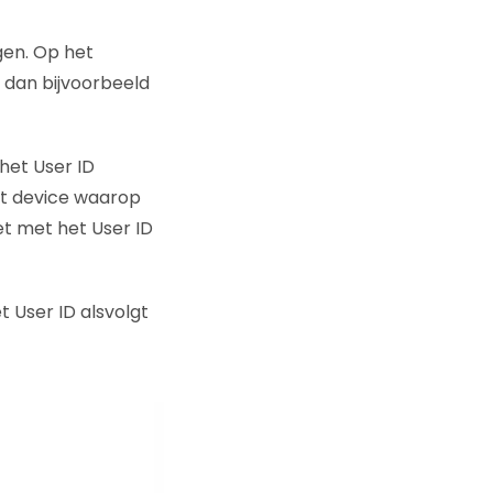
gen. Op het
t dan bijvoorbeeld
het User ID
et device waarop
et met het User ID
 User ID alsvolgt