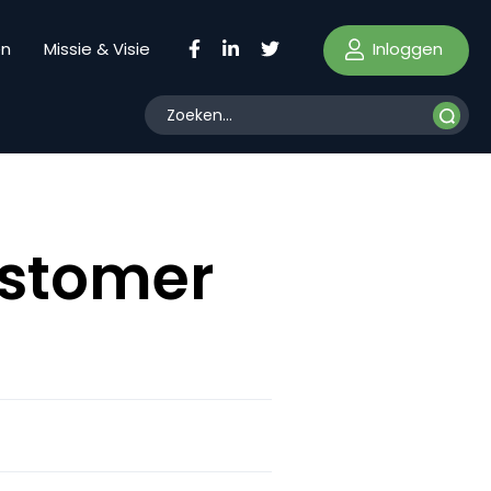
Inloggen
en
Missie & Visie
ustomer