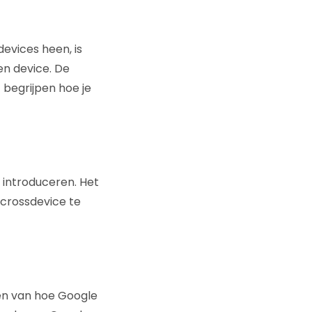
evices heen, is
een device. De
rt begrijpen hoe je
 introduceren. Het
 crossdevice te
ten van hoe Google