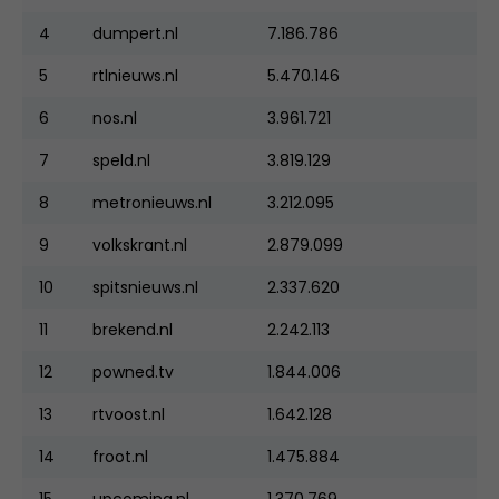
4
dumpert.nl
7.186.786
5
rtlnieuws.nl
5.470.146
6
nos.nl
3.961.721
7
speld.nl
3.819.129
8
metronieuws.nl
3.212.095
9
volkskrant.nl
2.879.099
10
spitsnieuws.nl
2.337.620
11
brekend.nl
2.242.113
12
powned.tv
1.844.006
13
rtvoost.nl
1.642.128
14
froot.nl
1.475.884
15
upcoming.nl
1.370.769