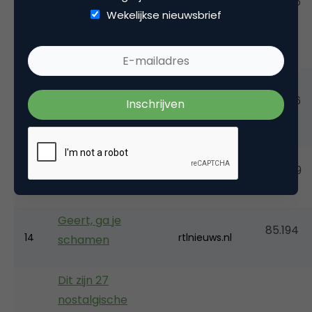
supermarkten
97.626
11
brekend.nl
Wekelijkse nieuwsbrief
ook moeten
doen!
De beste
moeder-zoon
93.496
12
brekend.nl
dans ooit!
Gerard Joling is
85.609
13
telegraaf.nl
boos op politiek
Geert, ga je
85.194
14
rtlnieuws.nl
schamen
Dit zijn 27
nostalgische