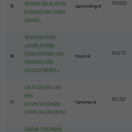
dingen die je sinds
83.922
15
upcoming.nl
je jeugd niet meer
gezien…
Islamitisch en
Joods meisje
halen binnen vier
83.173
16
froot.nl
minuten alle
vooroordelen …
De 10 dingen die
een
82.321
17
famme.nl
jongensmoeder
moet accepteren
Duitse Voicekids