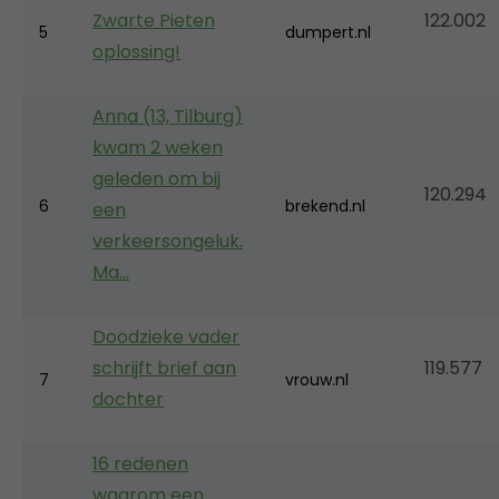
Zwarte Pieten
122.002
5
dumpert.nl
oplossing!
Anna (13, Tilburg)
kwam 2 weken
geleden om bij
120.294
6
brekend.nl
een
verkeersongeluk.
Ma…
Doodzieke vader
schrijft brief aan
119.577
7
vrouw.nl
dochter
16 redenen
waarom een