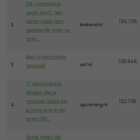
Dit racistische
gezin durft niet
eens naast een
134.736
2
brekend.nl
gekleurde man te
zitte…
Bier is hartstikke
128.948
3
wtf.nl
gezond!
17 Herkenbare
dingen die je
moeder deed als
122.738
4
upcoming.nl
je jong was in de
jaren ’80…
Sjaak heeft de