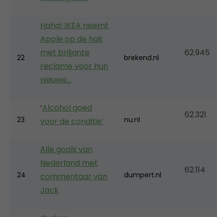
Haha! IKEA neemt
Apple op de hak
met briljante
62.945
22
brekend.nl
reclame voor hun
nieuwe…
‘
Alcohol goed
62.321
23
nu.nl
voor de conditie’
Alle goals van
Nederland met
62.114
24
dumpert.nl
commentaar van
Jack