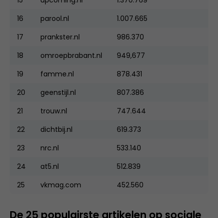
16
parool.nl
1.007.665
17
prankster.nl
986.370
18
omroepbrabant.nl
949,677
19
famme.nl
878.431
20
geenstijl.nl
807.386
21
trouw.nl
747.644
22
dichtbij.nl
619.373
23
nrc.nl
533.140
24
at5.nl
512.839
25
vkmag.com
452.560
De 25 populairste artikelen op sociale