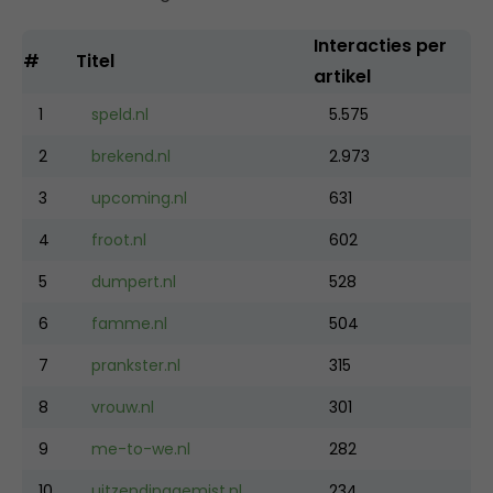
Interacties per
#
Titel
artikel
1
speld.nl
5.575
2
brekend.nl
2.973
3
upcoming.nl
631
4
froot.nl
602
5
dumpert.nl
528
6
famme.nl
504
7
prankster.nl
315
8
vrouw.nl
301
9
me-to-we.nl
282
10
uitzendinggemist.nl
234