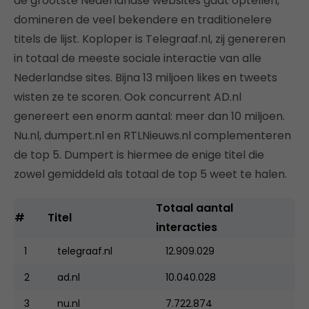
de grootste Nederlandse websites gaat optellen,
domineren de veel bekendere en traditionelere
titels de lijst. Koploper is Telegraaf.nl, zij genereren
in totaal de meeste sociale interactie van alle
Nederlandse sites. Bijna 13 miljoen likes en tweets
wisten ze te scoren. Ook concurrent AD.nl
genereert een enorm aantal: meer dan 10 miljoen.
Nu.nl, dumpert.nl en RTLNieuws.nl complementeren
de top 5. Dumpert is hiermee de enige titel die
zowel gemiddeld als totaal de top 5 weet te halen.
Totaal aantal
#
Titel
interacties
1
telegraaf.nl
12.909.029
2
ad.nl
10.040.028
3
nu.nl
7.722.874