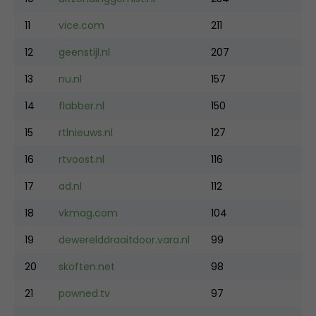
11
vice.com
211
12
geenstijl.nl
207
13
nu.nl
157
14
flabber.nl
150
15
rtlnieuws.nl
127
16
rtvoost.nl
116
17
ad.nl
112
18
vkmag.com
104
19
dewerelddraaitdoor.vara.nl
99
20
skoften.net
98
21
powned.tv
97