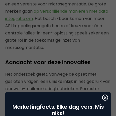
en een vereiste voor microsegmentatie. De grote
merken gaan
op verschillende manieren met data-
integratie om
. Het beschikbaar komen van meer
API koppelingsmogelijkheden of keuze voor één
centrale “alles-in-een”-oplossing speelt zeker een
grote rol in de toekomstige inzet van
microsegmentatie.
Aandacht voor deze innovaties
Het onderzoek geeft, vanwege de opzet met
gesloten vragen, een unieke inkijk in het gebruik van
nieuwe e-mailmarketingtechnieken. Forrester
helpt hiermee e-mailmarketeers met innovatie
binnen de eigen muren, alswel als ze op zoek gaan
Marketingfacts. Elke dag vers. Mis
naar
nieuwe, ‘futureproof’ e-
niks!