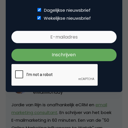
mailmarketingsoftware
.
Dagelijkse nieuwsbrief
Wekelijkse nieuwsbrief
Deel dit artikel
Kopieer link
Jordie van Rijn
Email Marketing Consultant bij
eMailMonday
Jordie van Rijn is onafhankelijk eCRM en
email
marketing consultant
. En schrijver van het boek
E-mailmarketing in 60 minuten. Een van de "50
Online Marketing Influencers to Watch" van