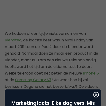
We hadden al een tijdje niets vernomen van
Blendtec
; de laatste keer was in Viral Friday van
maart 2011 toen de iPad 2 door de blender werd
gehaald. Normaal doen ze maar één product in de
Blender, maar nu Tom een nieuwe telefoon nodig
heeft, werd het tijd om de ultieme test te doen.
Welke telefoon doet het beter: de nieuwe
iPhone 5
of de
Samsung Galaxy S3
? Je weet hoe hij zal
beslissen. Degene die het beste
blendt
. De video is
online sinds 16 oktober en heeft al meer dan
2.160.000 views bereikt.
Marketingfacts. Elke dag vers. Mis