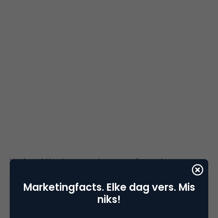
Verkrachting is een serieus vergrijp en daar
grappen over maken is erg riskant. Sommige
Marketingfacts. Elke dag vers. Mis
mensen snappen niet hoe serieus het is, zoals de
niks!
congresleden
Todd Akin
en Paul Ryan. Deze heren
hebben het over “legitieme verkrachting” en