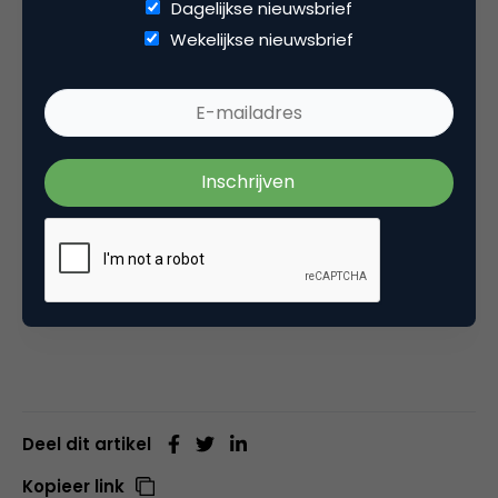
Dagelijkse nieuwsbrief
pogingen om verkrachting te herdefiniëren. In deze
Wekelijkse nieuwsbrief
spottende video neemt Laura Napoli de ideeën van
de congresleden op de hak. Dus als u last heeft van
Sexually Liberated Uterine Tendencies (SLUT); er is
nu een behandeling die je ermee kan helpen! De
video legt duidelijk uit hoe alles werkt, wat de kijkers
erg interessant vinden, volgens het aantal views –
bijna 500.000 in slechts 9 dagen. Wil je meer
informatie? Check de
Legitimate Rape Facebook
pagina
.
Deel dit artikel
Kopieer link