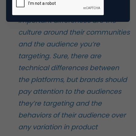
“
Instagram and Vine’s only
important differences are the
culture around their communities
and the audience you’re
targeting. Sure, there are
technical differences between
the platforms, but brands should
pay attention to the audiences
they’re targeting and the
behaviors of their audience over
any variation in product