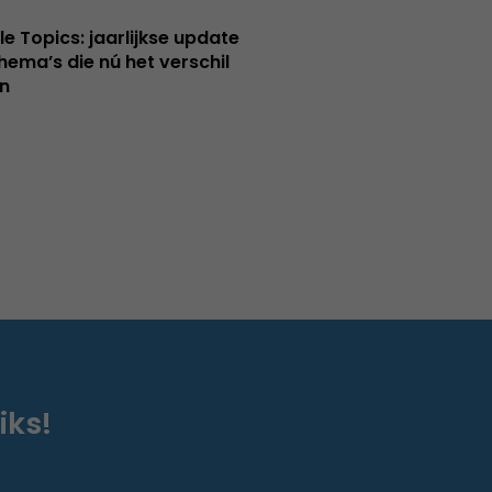
le Topics: jaarlijkse update
hema’s die nú het verschil
n
iks!