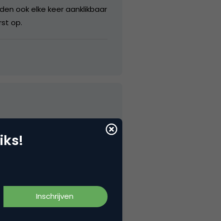
eden ook elke keer aanklikbaar
rst op.
iks!
r geval niet voor het eerst.