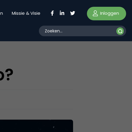
Inloggen
en
Missie & Visie
o?