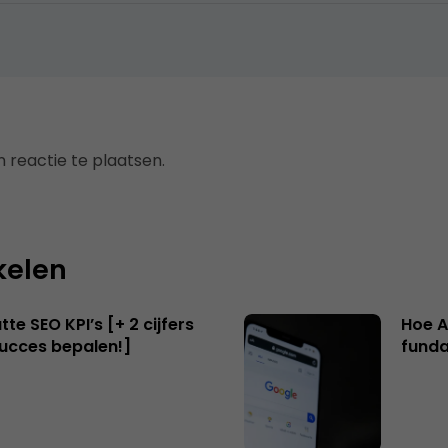
 reactie te plaatsen.
kelen
te SEO KPI’s [+ 2 cijfers
Hoe A
succes bepalen!]
funda