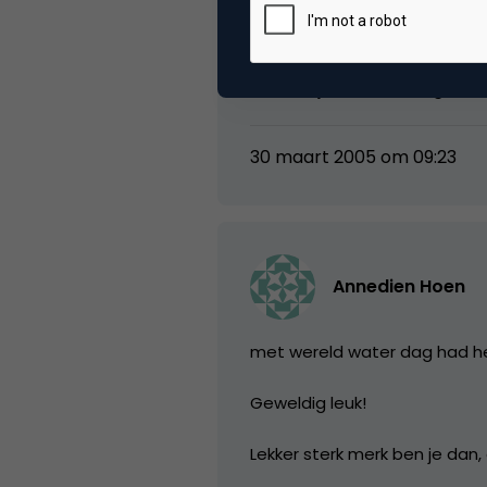
Michiel
Ja, is altijd aanklikbaar gewee
30 maart 2005 om 09:23
Annedien Hoen
met wereld water dag had he
Geweldig leuk!
Lekker sterk merk ben je dan,