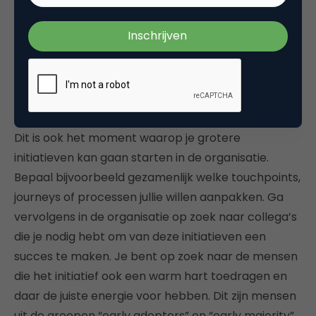
hebben we wel eens een poster ontworpen met
daarop de woorden “Customer Experience
Champions”. Op die poster stonden de foto’s van
de first followers. Al vrij snel begon men in de
organisatie te vragen wat customer experience
champions waren en hoe je er ook één wordt.
Dit is ook het moment waarop je grotere
initiatieven kan gaan starten in de organisatie.
Bepaal bijvoorbeeld gezamenlijk welke touchpoints,
journeys of processen jullie willen aanpakken. Ga
vervolgens in de organisatie op zoek naar collega’s
die je nodig hebt om van deze initiatieven een
succes te maken. Je bent op zoek naar de mensen
die het initiatief ook een warm hart toedragen en
daar de juiste energie voor hebben. Dit zijn mensen
uit de groepen “early adopters” en “early majority”