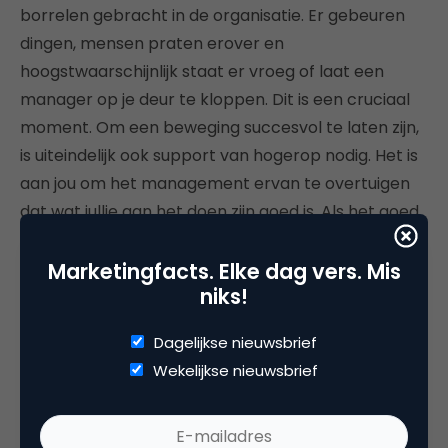
borrelen gebracht in de organisatie. Er gebeuren
dingen, mensen praten erover en
hoogstwaarschijnlijk staat er vroeg of laat een
manager op je deur te kloppen. Dit is een cruciaal
moment. Om een beweging succesvol te laten zijn,
is uiteindelijk ook support van hogerop nodig. Het is
aan jou om het management ervan te overtuigen
dat wat jullie aan het doen zijn goed is. Als het goed
is, kun je al wat resultaten laten zien of voelen. Zorg
dat je een (senior)manager hebt die sponsor wil zijn
Marketingfacts. Elke dag vers. Mis
niks!
van de beweging!
Dagelijkse nieuwsbrief
Als je dit hebt gedaan, is het tijd om meer
Wekelijkse nieuwsbrief
zichtbaarheid te geven aan de beweging. Bedenk
een naam (Rik heeft de first followers de
“gastvrijheidstrijders” genoemd). Bij een klant