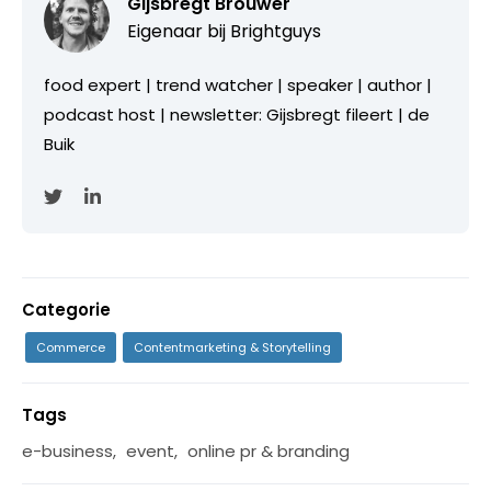
Gijsbregt Brouwer
Eigenaar bij
Brightguys
food expert | trend watcher | speaker | author |
podcast host | newsletter: Gijsbregt fileert | de
Buik
Categorie
Commerce
Contentmarketing & Storytelling
Tags
e-business
,
event
,
online pr & branding