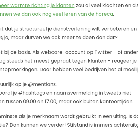
eer warmte richting je klanten
zou al veel klachten en di
unnen we dan ook nog veel leren van de horeca
.
uit dat je structureel je dienstverlening wilt verbeteren en
e
, ja, maar durven we ook meer te doen dan dat?
het bij de basis. Als webcare-account op Twitter – of and
nog steeds het meest gepraat tegen klanten – reageer j
antopmerkingen. Daar hebben veel bedrijven het al moeil
uurlijk op je @mentions.
oral je #hashtags en naamsvermelding in tweets niet.
en tussen 09.00 en 17.00, maar ook buiten kantoortijden.
minste als je merknaam wordt gebruikt in een uiting. Is d
tie? Dan kunnen we verder! Stilstand is immers achteruit