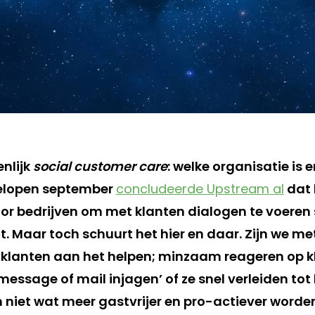
enlijk
social customer care
: welke organisatie is e
elopen september
concludeerde Upstream al
dat 
or bedrijven om met klanten dialogen te voeren
 Maar toch schuurt het hier en daar. Zijn we met 
 klanten aan het helpen; minzaam reageren op k
 message of mail injagen’ of ze snel verleiden tot
n niet wat meer gastvrijer en pro-actiever worde