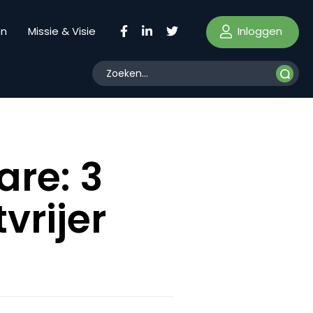
Inloggen
en
Missie & Visie
re: 3
vrijer