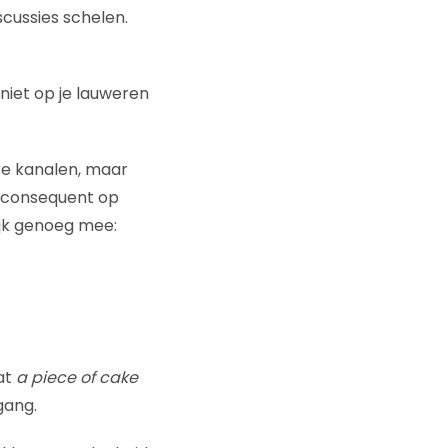
scussies schelen.
 niet op je lauweren
ere kanalen, maar
e consequent op
ijk genoeg mee:
at
a piece of cake
gang.