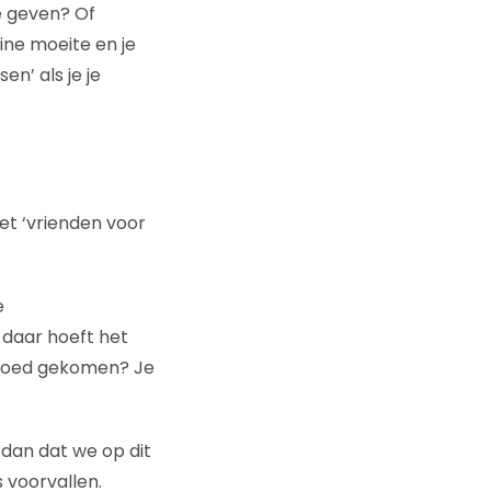
e geven? Of
ine moeite en je
en’ als je je
eet ‘vrienden voor
e
 daar hoeft het
is goed gekomen? Je
dan dat we op dit
 voorvallen.