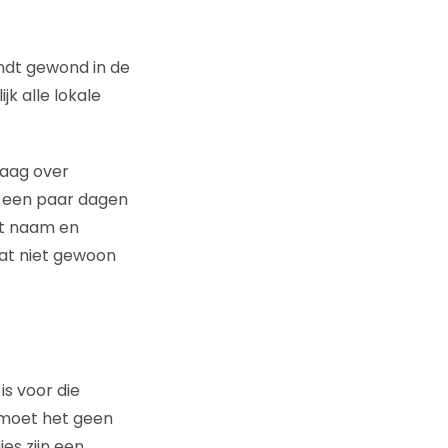
andt gewond in de
k alle lokale
graag over
e een paar dagen
et naam en
dat niet gewoon
s voor die
k moet het geen
es zijn een