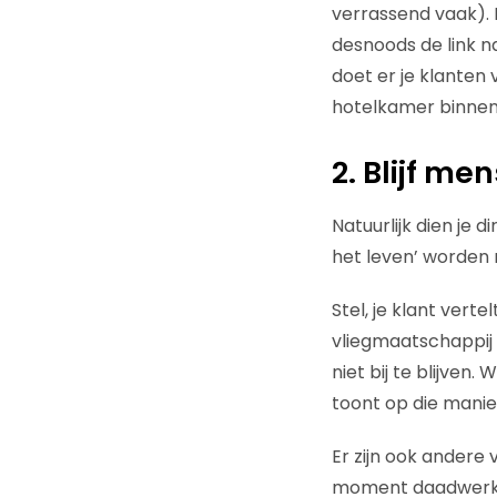
verrassend vaak).
desnoods de link n
doet er je klanten v
hotelkamer binnen
2. Blijf me
Natuurlijk dien je 
het leven’ worden 
Stel, je klant verte
vliegmaatschappij 
niet bij te blijven
toont op die manier 
Er zijn ook andere
moment daadwerkeli