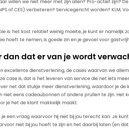
ar willen we niet meer met zijn allen? Pro-actief zijn? D
NPS of CES) verbeteren? Servicegericht worden? KLM, Vo
e is: het kost relatief weinig moeite, je kunt er namelijk 
e hoeft te nemen, is goede zin en je gevoel voor gastvrijh
r dan dat er van je wordt verwac
n excellente dienstverlening, de cases waarvan we alle
 case is, dat is het leveren van service die net iets mee
ver net dat stukje meer dienstverlening, waardoor je de 
n niet eens cadeaubonnen of andere prullen te zijn. Het k
or je het de klant makkelijk maakt.
t je een vraag waarvoor hij niet bij jou terecht kan. Je kun
arvoor niet bij jou hoeft te zijn en het daarbij laten (en d