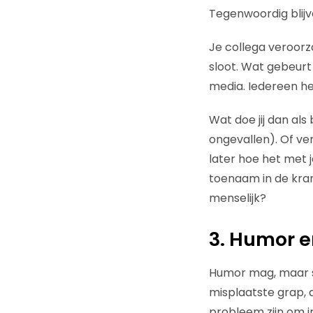
Tegenwoordig blijv
Je collega veroorz
sloot. Wat gebeurt 
media. Iedereen hee
Wat doe jij dan als
ongevallen). Of ve
later hoe het met
toenaam in de kran
menselijk?
3. Humor 
Humor mag, maar sl
misplaatste grap, 
probleem zijn om i