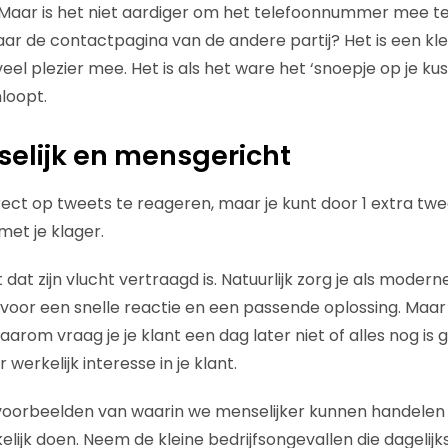
 Maar is het niet aardiger om het telefoonnummer mee t
aar de contactpagina van de andere partij? Het is een kle
eel plezier mee. Het is als het ware het ‘snoepje op je kuss
loopt.
nselijk en mensgericht
direct op tweets te reageren, maar je kunt door 1 extra tw
met je klager.
lt dat zijn vlucht vertraagd is. Natuurlijk zorg je als modern
voor een snelle reactie en een passende oplossing. Maar
. Waarom vraag je je klant een dag later niet of alles nog 
werkelijk interesse in je klant.
 voorbeelden van waarin we menselijker kunnen handelen 
jk doen. Neem de kleine bedrijfsongevallen die dagelijks