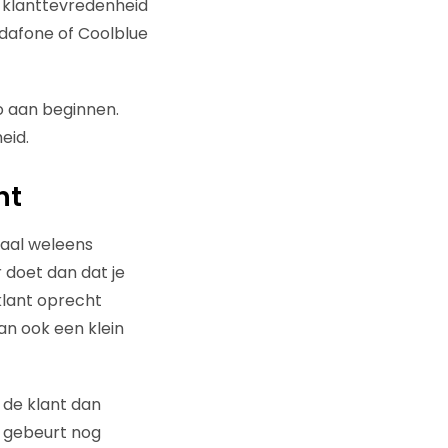
e klanttevredenheid
dafone of Coolblue
zo aan beginnen.
eid.
ht
maal weleens
r doet dan dat je
klant oprecht
an ook een klein
t de klant dan
at gebeurt nog