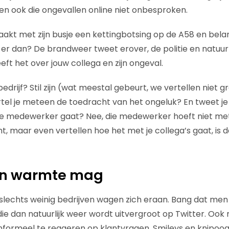
en ook die ongevallen online niet onbesproken.
aakt met zijn busje een kettingbotsing op de A58 en bel
er dan? De brandweer tweet erover, de politie en natuurlij
ft het over jouw collega en zijn ongeval.
 bedrijf? Stil zijn (wat meestal gebeurt, we vertellen niet 
rtel je meteen de toedracht van het ongeluk? En tweet j
 je medewerker gaat? Nee, die medewerker hoeft niet m
t, maar even vertellen hoe het met je collega’s gaat, is 
en warmte mag
echts weinig bedrijven wagen zich eraan. Bang dat men i
die dan natuurlijk weer wordt uitvergroot op Twitter. Oo
nformeel te reageren op klantvragen. Smileys en knipoogj