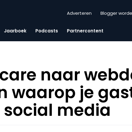
Adverteren
Blogger word
Jaarboek
Podcasts
Partnercontent
care naar webda
 waarop je gast
 social media