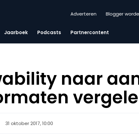
Adverteren
Blogger word
Jaarboek
Podcasts
Partnercontent
ability naar aa
ormaten vergel
31 oktober 2017, 10:00