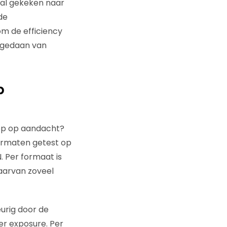
ral gekeken naar
de
m de efficiency
n gedaan van
p
 op op aandacht?
ormaten getest op
. Per formaat is
aarvan zoveel
urig door de
r exposure. Per