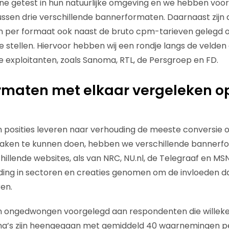
nline getest in hun natuurlijke omgeving en we hebben voo
ssen drie verschillende bannerformaten. Daarnaast zijn 
per formaat ook naast de bruto cpm-tarieven gelegd o
e stellen. Hiervoor hebben wij een rondje langs de velde
ne exploitanten, zoals Sanoma, RTL, de Persgroep en FD.
ormaten met elkaar vergeleken o
 posities leveren naar verhouding de meeste conversie
raken te kunnen doen, hebben we verschillende bannerf
illende websites, als van NRC, NU.nl, de Telegraaf en MSN
ding in sectoren en creaties genomen om de invloeden d
ren.
jn ongedwongen voorgelegd aan respondenten die willeke
ina’s zijn heengegaan met gemiddeld 40 waarnemingen pe