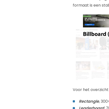
formaat is een sta
Voor het overzicht
R
ectangle
, 300
Leaderboard
, 