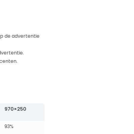
op de advertentie
vertentie.
ocenten.
970×250
93%