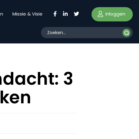
Inloggen
en
Missie & Visie
ndacht: 3
eken