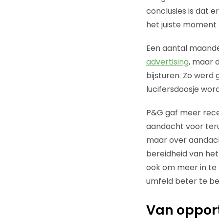
conclusies is dat 
het juiste moment 
Een aantal maanden
advertising
, maar 
bijsturen. Zo werd
lucifersdoosje wor
P&G gaf meer recen
aandacht voor teru
maar over aandacht
bereidheid van het
ook om meer in te 
umfeld beter te b
Van opport