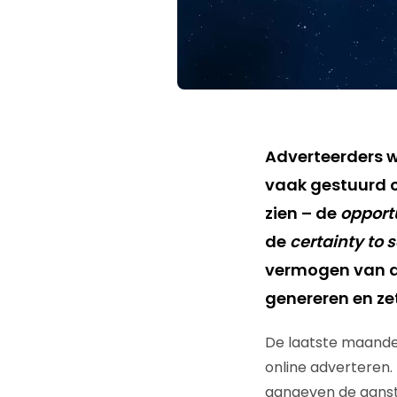
Adverteerders wo
vaak gestuurd 
zien – de
opportu
de
certainty to 
vermogen van d
genereren en zet
De laatste maande
online adverteren.
aangeven de aanstu