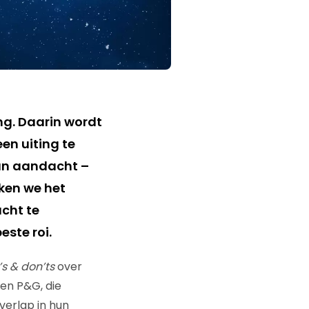
ng. Daarin wordt
en uiting te
van aandacht –
ken we het
cht te
este roi.
’s & don’ts
over
en P&G, die
overlap in hun