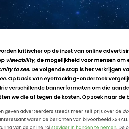
rden kritischer op de inzet van online advertisi
op
viewability
, de mogelijkheid voor mensen om e
nity to see
. De volgende stap is het verkrijgen 
see
. Op basis van eyetracking-onderzoek vergelij
rie verschillende bannerformaten om die aanda
ten we die af tegen de kosten. Op zoek naar de b
n geven adverteerders steeds meer zelf prijs over de
do
 Interessant waren de berichten van bijvoorbeeld XS4ALL 
ring van de online roi
steviger in handen te nemen
. De 