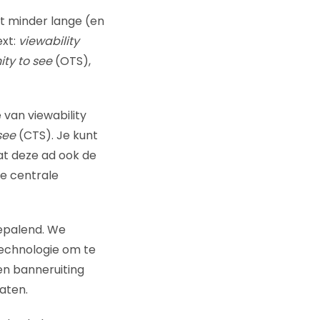
t minder lange (en
ext:
viewability
ity to see
(OTS),
van viewability
see
(CTS). Je kunt
at deze ad ook de
e centrale
 bepalend. We
echnologie om te
en banneruiting
aten.