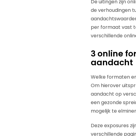
De uitingen zijn o
de verhoudingen tu
aandachtswaarden 
per formaat vast t
verschillende onli
3 online f
aandacht
Welke formaten en
Om hierover uitsp
aandacht op versch
een gezonde sprei
mogelijk te elmine
Deze exposures zi
verschillende pag