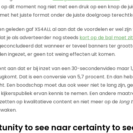
er op dit moment nog niet met een druk op een knop de j
met het juiste format onder de juiste doelgroep terecht
 geleden gaf XS4ALL al aan dat de voordelen er wel zijn
dat je als adverteerder nog steeds
kort op de bal moet zi
 geconcludeerd dat wanneer er teveel banners ter groot
den ingezet, er geen tot weing effecten uit komen.
t aan dat er bij inzet van een 30-secondenvideo maar 1
gkomt. Dat is een conversie van 5,7 procent. En dan he
. Een boodschap moet dus ook weer niet te lang zijn, ge
 kijkerspubliek ervan kennis te nemen. Een andere maatr
zetten op kwalitatieve content en niet meer op de
long t
ewaken.
unity to see naar certainty to se