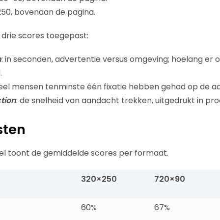
250, bovenaan de pagina.
 drie scores toegepast:
n
: in seconden, advertentie versus omgeving; hoelang er 
.
eel mensen tenminste één fixatie hebben gehad op de ad
tion
: de snelheid van aandacht trekken, uitgedrukt in pr
sten
l toont de gemiddelde scores per formaat.
320×250
720×90
60%
67%