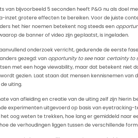
s van bijvoorbeeld 5 seconden heeft P&G nu als doel me
-inzet grotere effecten te bereiken. Voor de juiste cont
rders het hier noemen betekent nog steeds een
opportun
aarop de banner of video zijn geplaatst, is ingeladen.
aanvullend onderzoek verricht, gedurende de eerste fase 
 anders gezegd: van
opportunity to see
naar
certainty to 
atsen met een hoge viewability, maar dat betekent niet d
 wordt gezien. Laat staan dat mensen kennisnemen van d
e uiting.
ate van afleiding en creatie van de uiting zelf zijn hierin
nde experimenten uitgevoerd op basis van eyetracking-t
n het oog weten te trekken, hoe lang er gemiddeld naar e
oe de verhoudingen liggen tussen de verschillende form