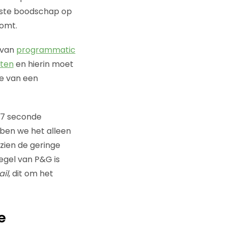
uiste boodschap op
komt.
 van
programmatic
tten
en hierin moet
te van een
,7 seconde
bben we het alleen
zien de geringe
egel van P&G is
ail
, dit om het
e