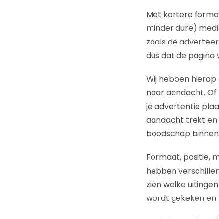
Met kortere format
minder dure) media
zoals de advertee
dus dat de pagina w
Wij hebben hierop 
naar aandacht. Of
je advertentie pla
aandacht trekt en
boodschap binnen d
Formaat, positie, m
hebben verschille
zien welke uitinge
wordt gekeken en h