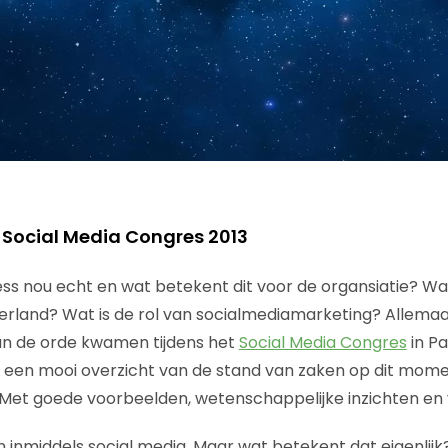
 Social Media Congres 2013
ness nou echt en wat betekent dit voor de organsiatie? Wa
rland? Wat is de rol van socialmediamarketing? Allemaa
n de orde kwamen tijdens het
Social Media Congres
in Pa
een mooi overzicht van de stand van zaken op dit momen
. Met goede voorbeelden, wetenschappelijke inzichten en v
nmiddels social media. Maar wat betekent dat eigenlijk? H