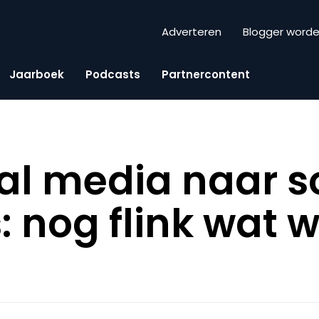
Adverteren
Blogger word
Jaarboek
Podcasts
Partnercontent
al media naar s
 nog flink wat w