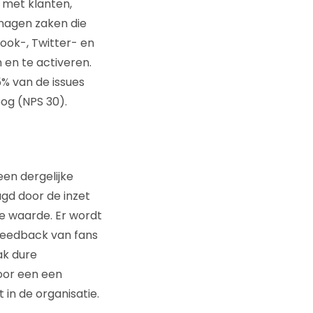
 met klanten,
anagen zaken die
ook-, Twitter- en
 en te activeren.
% van de issues
og (NPS 30).
een dergelijke
agd door de inzet
e waarde. Er wordt
 feedback van fans
ak dure
oor een een
in de organisatie.