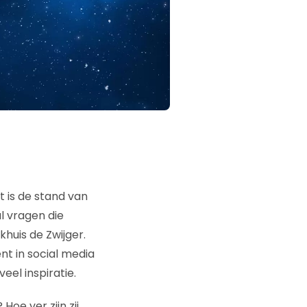
t is de stand van
l vragen die
khuis de Zwijger.
t in social media
eel inspiratie.
oe ver zijn zij