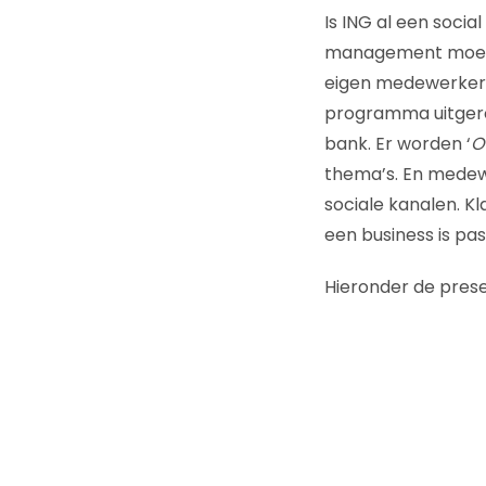
Is ING al een soci
management moeten
eigen medewerkers
programma uitgero
bank. Er worden ‘
O
thema’s. En medew
sociale kanalen. K
een business is pas
Hieronder de prese