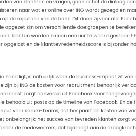
den van klachten en vragen, gaan actief de dialoog aan
uisteren naar wat er online over ING wordt gezegd en m
op de reputatie van de bank. Dit doen zij voor alle Faceb
ie opgezet zijn om verschillende doelgroepen te bereiken
 goed: klanten worden binnen een uur te woord gestaan 95
r opgelost en de klanttevredenheidsscore is bijzonder ho
e hand ligt, is natuurlijk waar de business-impact zit van 
e zijn bij ING de kosten voor recruitment behoorlijk verla
Daarnaast zorgt conversie uit Facebook voor toegevoegd
e behaald uit posts op de timeline van Facebook. En de
 input voor scrum-teams; dat bespaart de kosten van va
et onbelangrijk: het succes van tevreden klanten zorgt v
 onder de medewerkers, dat bijdraagt aan de draagkracht 