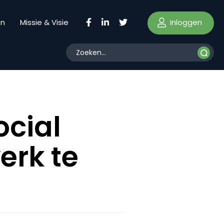
Inloggen
en
Missie & Visie
ocial
erk te