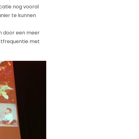
catie nog vooral
anier te kunnen
n door een meer
ctfrequentie met