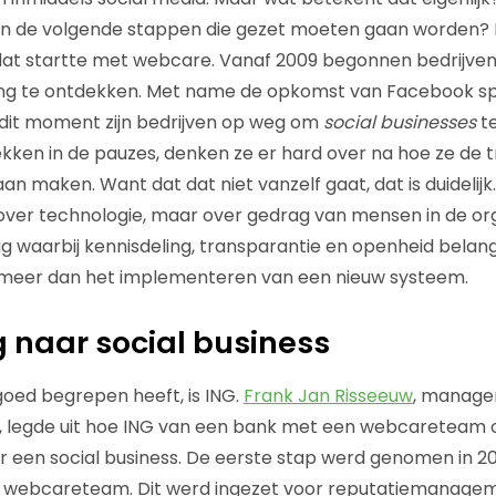
jn de volgende stappen die gezet moeten gaan worden? 
 dat startte met webcare. Vanaf 2009 begonnen bedrijve
ing te ontdekken. Met name de opkomst van Facebook sp
p dit moment zijn bedrijven op weg om
social businesses
te
kken in de pauzes, denken ze er hard over na hoe ze de tr
n maken. Want dat dat niet vanzelf gaat, dat is duidelijk.
 over technologie, maar over gedrag van mensen in de orga
g waarbij kennisdeling, transparantie en openheid belan
s meer dan het implementeren van een nieuw systeem.
 naar social business
 goed begrepen heeft, is ING.
Frank Jan Risseeuw
, manager
, legde uit hoe ING van een bank met een webcareteam
 een social business. De eerste stap werd genomen in 2
n webcareteam. Dit werd ingezet voor reputatiemanageme