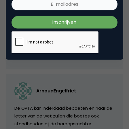
boetes uitdelen. Maar daarmee zouden ze
hun krediet bij de online markt definitief
verspelen en veel mensen erg kwaad maken.
Dialoog over een zinnige oplossing is daarmee
meteen verkeken volgens mij.
22 maart 2013 om 11:24
ArnoudEngelfriet
De OPTA kan inderdaad beboeten en naar de
letter van de wet zullen die boetes ook
standhouden bij de beroepsrechter.