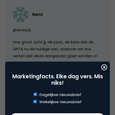
Remi
@Arnoud,
Hoe groot acht jij, als jurist, de kans dat de
OPTA nu de huidige wet, waarvan we dus
weten dat deze aangepast gaat worden, in
de tussentijd gaat handhaven?
Ik merk namelijk in de markt dat steeds meer
Marketingfacts. Elke dag vers. Mis
partijen al beginnen te handelen naar de
niks!
vermeende nieuwe wet. Begin januari waren er
Dagelijkse nieuwsbrief
meer sites die aan de wet voldeden dan nu
Wekelijkse nieuwsbrief
eind maart.
Als de OPTA wil, kunnen ze nu naar hartenlust