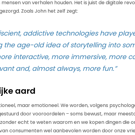
nsen van verhalen houden. Het is juist de digitale revol
ezorgd. Zoals John het zelf zegt:
cient, addictive technologies have played
g the age-old idea of storytelling into s
more interactive, more immersive, more co
vant and, almost always, more fun.”
jke aard
ationeel, maar emotioneel. We worden, volgens psycholog
estuurd door vooroordelen – soms bewust, maar meest
k zonder echt te weten waarom en we kopen dingen die 
 van consumenten wel aanbevolen worden door onze vrien