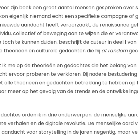
oor zijn boek een groot aantal mensen gesproken over st
kon eigenlijk niemand echt een specifieke campagne of 
nieuwde aandacht heeft veroorzaakt; de renaissance g
dividu, collectief of beweging aan te wijzen die er verantw
toch te kunnen duiden, beschrijft de auteur in deel 1 va
 theorieën en culturele gedachten die hij
at random
gecu
ht ik me op de theorieën en gedachtes die het belang van 
t ervoor proberen te verklaren. Bij nadere bestudering 
iet alle theorieën en gedachten betrekking te hebben op
aar meer op het gevolg van de trends en de ontwikkelin
dachtes orden ik in drie onderwerpen: de menselijke aar
e verhalen en de digitale revolutie. De menselijke aard ve
 aandacht voor storytelling in de jaren negentig, maar ve