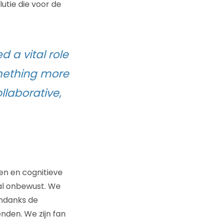
utie die voor de
 a vital role
omething more
llaborative,
en en cognitieve
al onbewust. We
ondanks de
den. We zijn fan