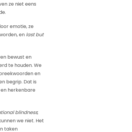
en ze niet eens
de.
door emotie, ze
 worden, en
last but
ven bewust en
erd te houden. We
 spreekwoorden en
n begrip. Dat is
 en herkenbare
ntional blindness
;
unnen we niet. Het
an taken