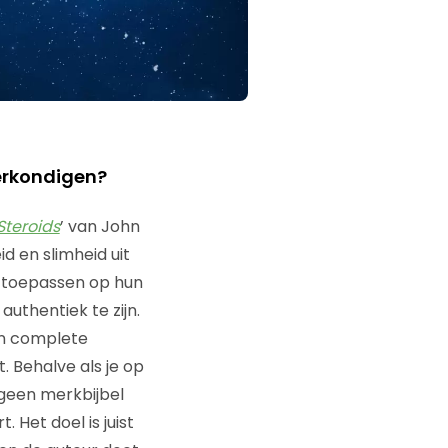
verkondigen?
Steroids
’ van John
d en slimheid uit
toepassen op hun
authentiek te zijn.
een complete
. Behalve als je op
s geen merkbijbel
 Het doel is juist