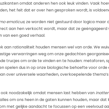
uzikanten omdat anderen hen ook leuk vinden. Vaak hoev
en, het feit dat er over hen gesproken wordt, is voldoen
mo emoticus
; ze worden niet gestuurd door logica maar 
 direct aan hen verkocht wordt, maar dat ze geëngageerd
en van een goed verhaal.
k aan rationaliteit houden mensen wel van orde. We wui
lastige verwarringen weg om onze gedachten georganise
nde trucjes om orde te vinden en te houden: metaforen,
en spelen dus in op onze biologische behoefte voor orde e
an over universele waarheden, overkoepelende thema’s
jn ook noodzakelijk omdat mensen last hebben van
inatte
lles om ons heen in de gaten kunnen houden, maar dat k
jk om met gelijke aandacht te focussen op een veelvoud a