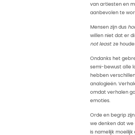
van artiesten en m
aanbevolen te word
Mensen zijn dus
ho
willen niet dat er
not least
: ze houd
Ondanks het gebre
semi-bewust alle 
hebben verschille
analogieën. Verhal
omdat verhalen ga
emoties.
Orde en begrip zi
we denken dat we a
is namelijk moeili