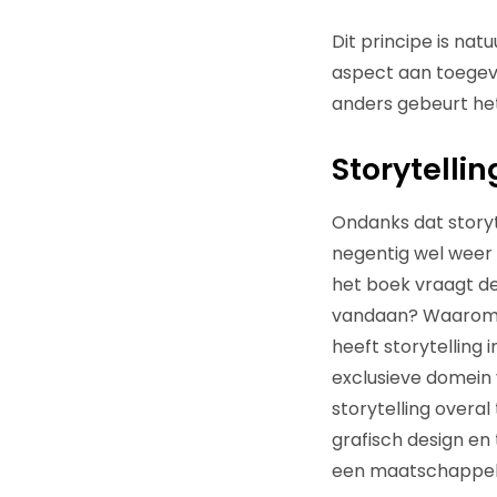
Dit principe is nat
aspect aan toegevo
anders gebeurt het
Storytelli
Ondanks dat storyte
negentig wel weer 
het boek vraagt de 
vandaan? Waarom zi
heeft storytelling
exclusieve domein v
storytelling overal
grafisch design en
een maatschappelij