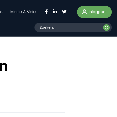
Inloggen
en
Missie & Visie
on