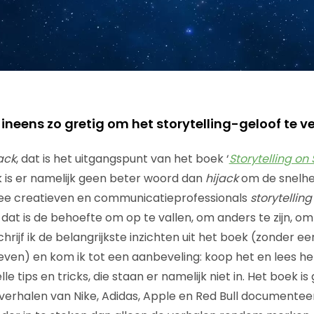
ineens zo gretig om het storytelling-geloof te 
jack
, dat is het uitgangspunt van het boek ‘
Storytelling on 
ek is er namelijk geen beter woord dan
hijack
om de snelhei
e creatieven en communicatieprofessionals
storytelling
dat is de behoefte om op te vallen, om anders te zijn, om 
hrijf ik de belangrijkste inzichten uit het boek (zonder 
ven) en kom ik tot een aanbeveling: koop het en lees het
le tips en tricks, die staan er namelijk niet in. Het boek i
verhalen van Nike, Adidas, Apple en Red Bull documenteert.