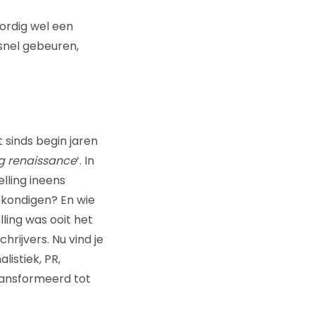
oordig wel een
snel gebeuren,
 sinds begin jaren
ng renaissance
‘. In
lling ineens
rkondigen? En wie
ling was ooit het
hrijvers. Nu vind je
listiek, PR,
ransformeerd tot