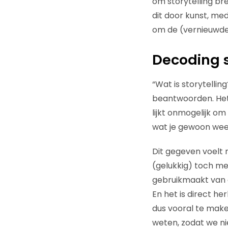
om storytelling br
dit door kunst, med
om de (vernieuwde 
Decoding s
“Wat is storytellin
beantwoorden. Het 
lijkt onmogelijk o
wat je gewoon weet
Dit gegeven voelt 
(gelukkig) toch me
gebruikmaakt van 
En het is direct h
dus vooral te mak
weten, zodat we ni