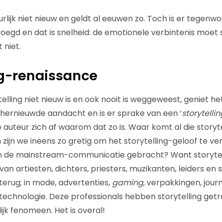
uurlijk niet nieuw en geldt al eeuwen zo. Toch is er tegenw
egd en dat is snelheid: de emotionele verbintenis moet 
 niet.
ng-renaissance
lling niet nieuw is en ook nooit is weggeweest, geniet het
hernieuwde aandacht en is er sprake van een ‘
storytelli
auteur zich af waarom dat zo is. Waar komt al die storyte
jn we ineens zo gretig om het storytelling-geloof te ve
 in de mainstream-communicatie gebracht? Want storytel
an artiesten, dichters, priesters, muzikanten, leiders en sc
 terug; in mode, advertenties,
gaming
, verpakkingen, journa
 technologie. Deze professionals hebben storytelling get
k fenomeen. Het is overal!