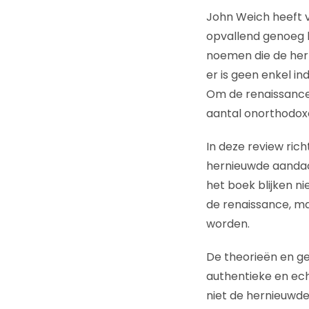
John Weich heeft v
opvallend genoeg 
noemen die de her
er is geen enkel in
Om de renaissance 
aantal onorthodoxe
In deze review ric
hernieuwde aandach
het boek blijken n
de renaissance, m
worden.
De theorieën en ge
authentieke en echt
niet de hernieuwde