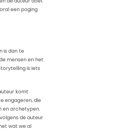
en de auteur doet
ooral een poging
n is dan te
nde mensen en het
Storytelling is iets
 auteur komt
te engageren, die
n en archetypen.
 volgens de auteur
met wat we al