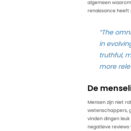
algemeen waarom me
renaissance heeft g
“The omnis
in evolvin
truthful, 
more rele
De menseli
Mensen zijn niet r
wetenschappers, g
vinden dingen leu
negatieve reviews