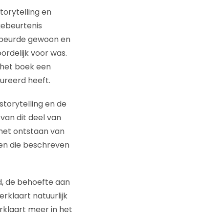
orytelling en
gebeurtenis
ebeurde gewoon en
oordelijk voor was.
n het boek een
reerd heeft.
storytelling en de
van dit deel van
 het ontstaan van
gen die beschreven
d, de behoefte aan
rklaart natuurlijk
rklaart meer in het