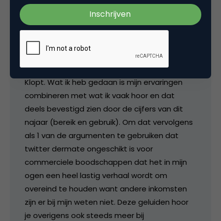
stefheutink
Klopt. Wat ik heb gedaan is mijn ervaringen
combineren met wat ik vaak hoor en dat
deels bevestigd zien door de cijfers van dit
najaar (bereik en gebruik). Om dat vervolgens
als 1 van de argumenten te gebruiken dat
twitter dermate ongeschikt is voor
commerciele boodschappen dat het in mijn
ogen een heel lastig verhaal wordt om
overeind te houden want andere inkomsten
zijn er bij mijn weten niet. Deze geluiden hoor
je overigens ook steeds meer bij