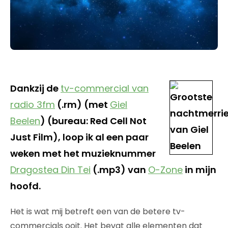
Dankzij de
tv-commercial van
radio 3fm
(.rm) (met
Giel
Beelen
) (bureau: Red Cell Not
Just Film), loop ik al een paar
weken met het muzieknummer
Dragostea Din Tei
(.mp3) van
O-Zone
in mijn
hoofd.
Het is wat mij betreft een van de betere tv-
commercials ooit. Het bevat alle elementen dat