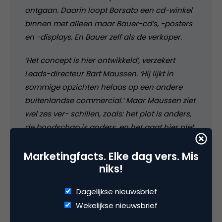
ontgaan. Daarin loopt Borsato een cd-winkel
binnen met alleen maar Bauer-cd’s, -posters
en -displays. En Bauer zelf als de verkoper.
‘Het concept is hier ontwikkeld’, verzekert
Leads-directeur Bart Maussen. ‘Hij lijkt in
sommige opzichten helaas op een andere
buitenlandse commercial.’ Maar Maussen ziet
wel zes ver- schillen, zoals: het plot is anders,
de boodschap is anders, en het gaat hier niet
om dvd’s maar om mobiele telefonie.
Freelance copywriter Peter van der WijK, die
Marketingfacts. Elke dag vers. Mis
niks!
het Belcompany-spotje samen met Mike
Weinberg maakte, is stelliger. ‘Na een carrière
Dagelijkse nieuwsbrief
van 25 jaar in de reclame ga ik zeker zoiets
Wekelijkse nieuwsbrief
jatten, da’s toch een beetje raar.’ Hij heeft het
Queen-fllmpje niet gezien, hij hoorde wel al