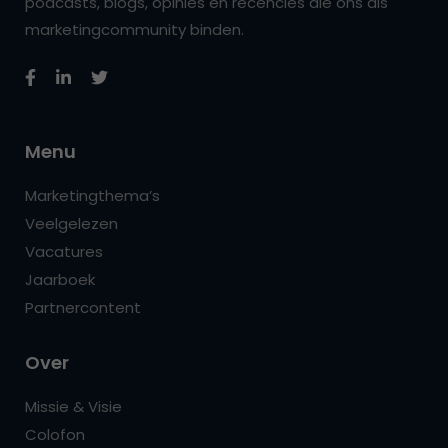
podcasts, blogs, opinies en recencies die ons als
marketingcommunity binden.
Menu
Marketingthema’s
Veelgelezen
Vacatures
Jaarboek
Partnercontent
Over
Missie & Visie
Colofon