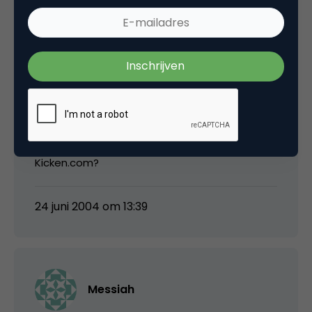
van iemand dat het erop lijkt. ‘Dat soort
dingen gebeurt kennelijk. Het zal wel. Is het
komkommertijd of zo bij jullie?’ Maar wat zegt
de jury in Cannes straks? Van der Wijk: ‘Dit
sturen we niet in naar Cannes, niemand daar
weet wie Bauer en Borsato zijn, dan krijg je van
die filmpjes met een gebruiksaanwijzing.’
Kicken.com?
24 juni 2004 om 13:39
Messiah