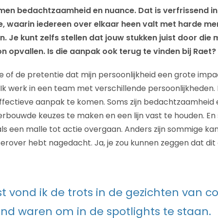
en bedachtzaamheid en nuance. Dat is verfrissend in
, waarin iedereen over elkaar heen valt met harde me
 Je kunt zelfs stellen dat jouw stukken juist door die 
 opvallen. Is die aanpak ook terug te vinden bij Raet?
usie of de pretentie dat mijn persoonlijkheid een grote imp
k werk in een team met verschillende persoonlijkheden. 
ffectieve aanpak te komen. Soms zijn bedachtzaamheid
erbouwde keuzes te maken en een lijn vast te houden. En
ls een malle tot actie overgaan. Anders zijn sommige k
je erover hebt nagedacht. Ja, je zou kunnen zeggen dat d
t vond ik de trots in de gezichten van co
nd waren om in de spotlights te staan.