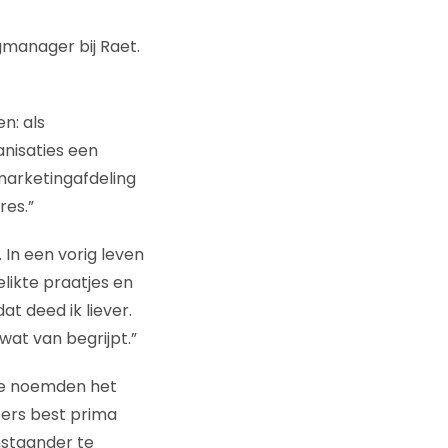
gmanager bij Raet.
n: als
nisaties een
marketingafdeling
res.”
 In een vorig leven
elikte praatjes en
t deed ik liever.
wat van begrijpt.”
 Ze noemden het
eers best prima
nstaander te