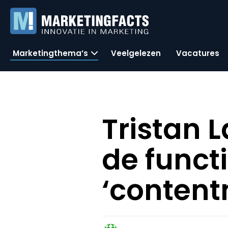
Marketingthema’s
Veelgelezen
Vacatures
Tristan 
de functi
‘content