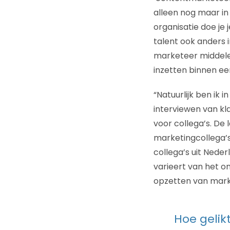
alleen nog maar in
organisatie doe je 
talent ook anders i
marketeer middelen
inzetten binnen een
“Natuurlijk ben ik 
interviewen van kl
voor collega’s. De
marketingcollega’s
collega’s uit Nede
varieert van het o
opzetten van marke
Hoe gelik