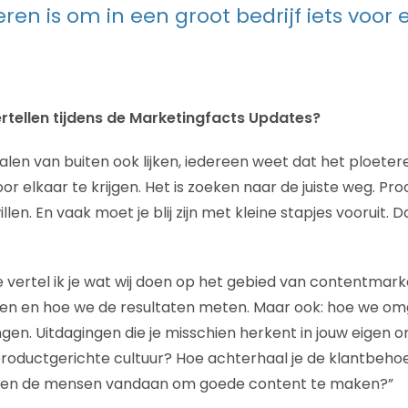
ren is om in een groot bedrijf iets voor 
rtellen tijdens de Marketingfacts Updates?
alen van buiten ook lijken, iedereen weet dat het ploeter
voor elkaar te krijgen. Het is zoeken naar de juiste weg. P
illen. En vaak moet je blij zijn met kleine stapjes vooruit.
e vertel ik je wat wij doen op het gebied van contentmark
n en hoe we de resultaten meten. Maar ook: hoe we omg
gen. Uitdagingen die je misschien herkent in jouw eigen o
roductgerichte cultuur? Hoe achterhaal je de klantbeho
nnis en de mensen vandaan om goede content te maken?”