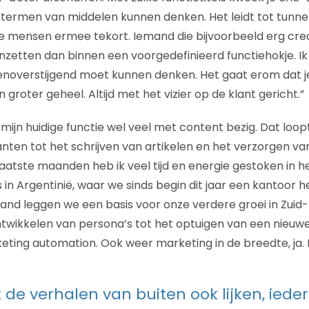
 termen van middelen kunnen denken. Het leidt tot tunnelv
je mensen ermee tekort. Iemand die bijvoorbeeld erg creat
nzetten dan binnen een voorgedefinieerd functiehokje. Ik 
overstijgend moet kunnen denken. Het gaat erom dat je 
 groter geheel. Altijd met het vizier op de klant gericht.”
in mijn huidige functie wel veel met content bezig. Dat loop
anten tot het schrijven van artikelen en het verzorgen va
 laatste maanden heb ik veel tijd en energie gestoken in 
 in Argentinië, waar we sinds begin dit jaar een kantoo
rland leggen we een basis voor onze verdere groei in Zuid
ntwikkelen van persona’s tot het optuigen van een nieuw
ting automation. Ook weer marketing in de breedte, ja. 
t de verhalen van buiten ook lijken, ied