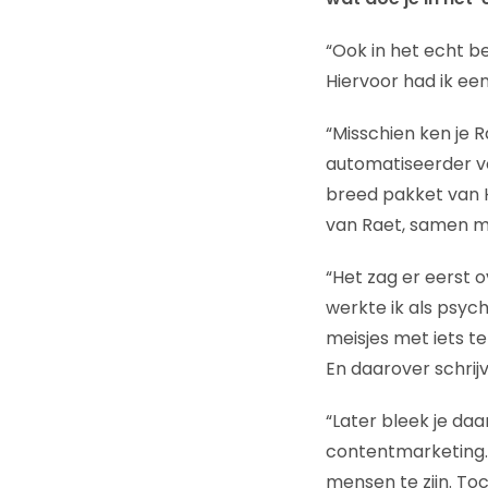
“Ook in het echt be
Hiervoor had ik een 
“Misschien ken je R
automatiseerder vo
breed pakket van H
van Raet, samen me
“Het zag er eerst o
werkte ik als psych
meisjes met iets te
En daarover schrijv
“Later bleek je da
contentmarketing. 
mensen te zijn. To