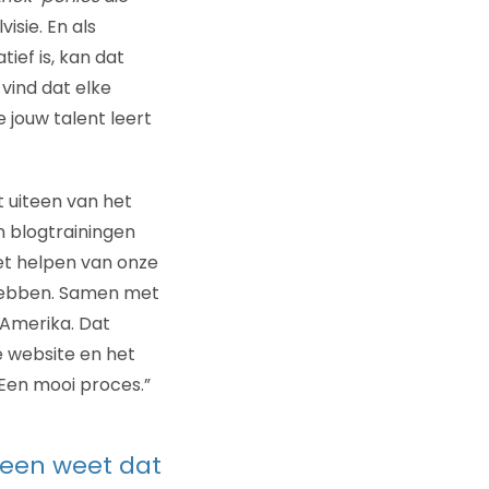
isie. En als
ief is, kan dat
vind dat elke
jouw talent leert
t uiteen van het
n blogtrainingen
het helpen van onze
r hebben. Samen met
-Amerika. Dat
e website en het
Een mooi proces.”
ereen weet dat