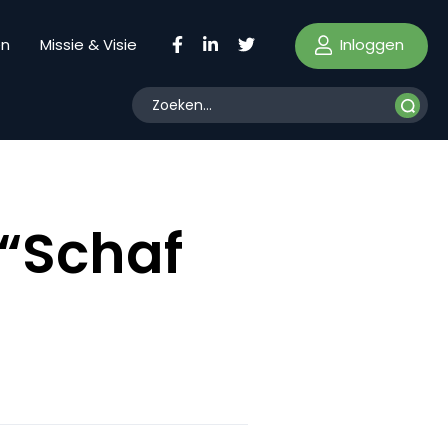
Inloggen
en
Missie & Visie
 “Schaf