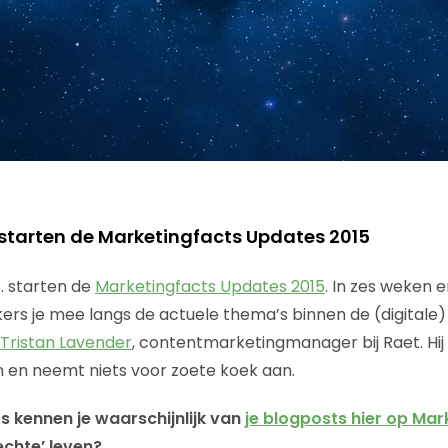
starten de Marketingfacts Updates 2015
. starten de
Marketingfacts Updates 2015
. In zes weken 
rs je mee langs de actuele thema’s binnen de (digitale)
Tristan Lavender
, contentmarketingmanager bij Raet. Hij i
 en neemt niets voor zoete koek aan.
rs kennen je waarschijnlijk van
je blogposts hier op Mar
echte’ leven?