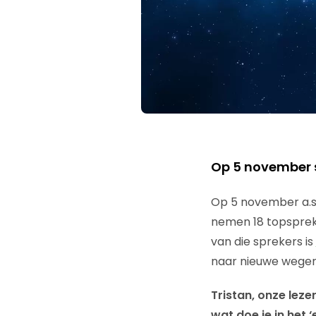
Op 5 november 
Op 5 november a.s
nemen 18 topspreke
van die sprekers is
naar nieuwe wegen
Tristan, onze leze
wat doe je in het ‘