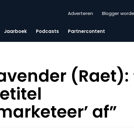
Adverteren
Blogger word
Jaarboek
Podcasts
Partnercontent
Lavender (Raet):
etitel
marketeer’ af”