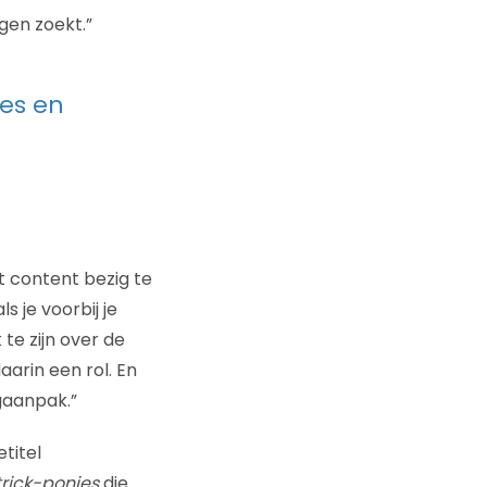
gen zoekt.”
jes en
et content bezig te
 je voorbij je
te zijn over de
arin een rol. En
gaanpak.”
titel
rick-ponies
die