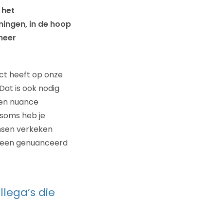
 het
ningen, in de hoop
meer
act heeft op onze
Dat is ook nodig
 en nuance
 soms heb je
ansen verkeken
it een genuanceerd
llega’s die