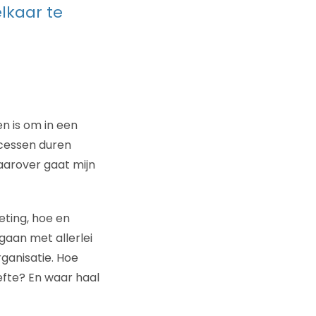
elkaar te
en is om in een
rocessen duren
 Daarover gaat mijn
eting, hoe en
aan met allerlei
rganisatie. Hoe
efte? En waar haal