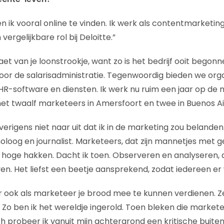
n ik vooral online te vinden. Ik werk als contentmarketin
vergelijkbare rol bij Deloitte.”
aet van je loonstrookje, want zo is het bedrijf ooit begonne
or de salarisadministratie. Tegenwoordig bieden we orga
R-software en diensten. Ik werk nu ruim een jaar op de 
t twaalf marketeers in Amersfoort en twee in Buenos Ai
verigens niet naar uit dat ik in de marketing zou belanden.
oloog en journalist. Marketeers, dat zijn mannetjes met g
 hoge hakken. Dacht ik toen. Observeren en analyseren, da
en. Het liefst een beetje aansprekend, zodat iedereen er 
ar ook als marketeer je brood mee te kunnen verdienen.
Zo ben ik het wereldje ingerold. Toen bleken die market
ch probeer ik vanuit mijn achtergrond een kritische buite