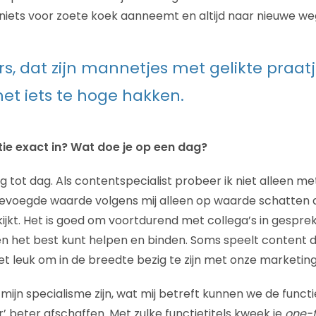
e niets voor zoete koek aanneemt en altijd naar nieuwe we
s, dat zijn mannetjes met gelikte praat
et iets te hoge hakken.
tie exact in? Wat doe je op een dag?
g tot dag. Als contentspecialist probeer ik niet alleen m
egevoegde waarde volgens mij alleen op waarde schatten als
ijkt. Het is goed om voortdurend met collega’s in gesprek 
en het best kunt helpen en binden. Soms speelt content da
het leuk om in de breedte bezig te zijn met onze marketin
jn specialisme zijn, wat mij betreft kunnen we de functie
 beter afschaffen. Met zulke functietitels kweek je
one-t