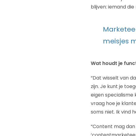
blijven: iemand di
Marketeer
meisjes m
Wat houdt je func
“Dat wisselt van da
zijn. Je kunt je to
eigen specialisme k
vraag hoe je klant
soms niet. Ik vind 
“Content mag dan mi
‘contentmarketeer’