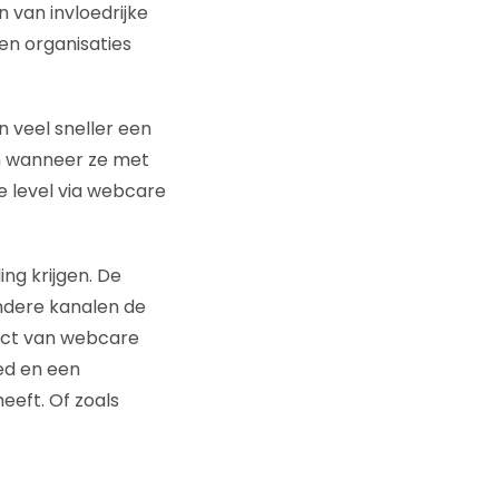
 van invloedrijke
n organisaties
 veel sneller een
en wanneer ze met
e level via webcare
ng krijgen. De
ndere kanalen de
act van webcare
ed en een
eeft. Of zoals