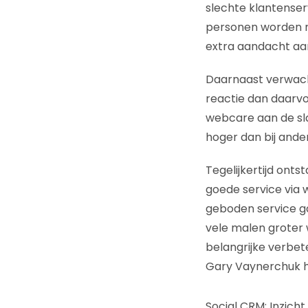
slechte klantenser
personen worden n
extra aandacht aan
Daarnaast verwacht
reactie dan daarv
webcare aan de slag
hoger dan bij ande
Tegelijkertijd onts
goede service via 
geboden service g
vele malen groter 
belangrijke verbete
Gary Vaynerchuk he
Social CRM: Inzicht