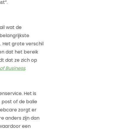
st”.
ail wat de
elangrijkste
. Het grote verschil
n dat het bereik
t dat ze zich op
of Business
.
nservice. Het is
post of de balie
webcare zorgt er
e anders zijn dan
, waardoor een