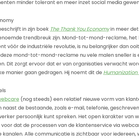
enten minder tolerant en meer inzet social media gewen
onomy
eschrijft in zijn boek
The Thank You Economy
in meer det
enoemde trendbreuk zijn. Mond-tot-mond-reclame, het b
 vóór de industriële revolutie, is nu belangrijker dan ooit
 deze mond-tot-mond-reclame nu vele malen sneller is e
n. Dit zorgt ervoor dat er van organisaties verwacht word
ke manier gaan gedragen. Hij noemt dit de
Humanization 
els
webcare
(nog steeds) een relatief nieuwe vorm van klante
 naast de bestaande, zoals e-mail, telefonie, geschreven 
erker persoonlijk kunt spreken. Het open karakter van 
voor dat de processen van de klantenservice via webcar
re kanalen. Alle communicatie is zichtbaar voor iedereen