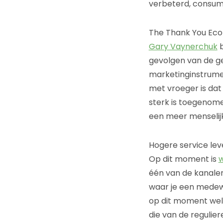
verbeterd, consum
The Thank You Ec
Gary Vaynerchuk
b
gevolgen van de g
marketinginstrument
met vroeger is dat
sterk is toegenome
een meer menselij
Hogere service lev
Op dit moment is
één van de kanalen
waar je een medew
op dit moment wel 
die van de regulie