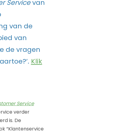
r Service
van
b
ng van de
bied van
we de vragen
naartoe?’.
Klik
stomer Service
ervice verder
erd is. De
ook “Klantenservice