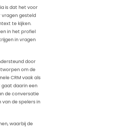
 is dat het voor
r vragen gesteld
ext te kijken.
n in het profiel
rijgen in vragen
 ondersteund door
ontworpen om de
onele CRM vaak als
M gaat daarin een
an de conversatie
n van de spelers in
en, waarbij de