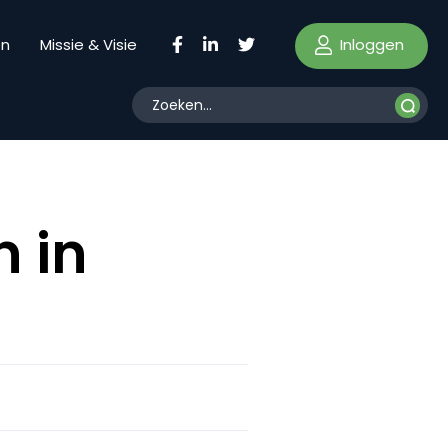
Inloggen
en
Missie & Visie
n in