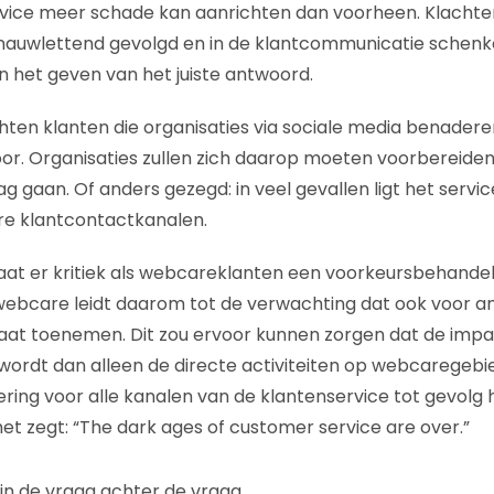
vice meer schade kan aanrichten dan voorheen. Klachten
auwlettend gevolgd en in de klantcommunicatie schenke
 het geven van het juiste antwoord.
en klanten die organisaties via sociale media benaderen
oor. Organisaties zullen zich daarop moeten voorbereid
 gaan. Of anders gezegd: in veel gevallen ligt het servic
re klantcontactkanalen.
taat er kritiek als webcareklanten een voorkeursbehandeli
webcare leidt daarom tot de verwachting dat ook voor a
aat toenemen. Dit zou ervoor kunnen zorgen dat de imp
wordt dan alleen de directe activiteiten op webcaregebi
ring voor alle kanalen van de klantenservice tot gevolg h
t zegt: “The dark ages of customer service are over.”
 in de vraag achter de vraag