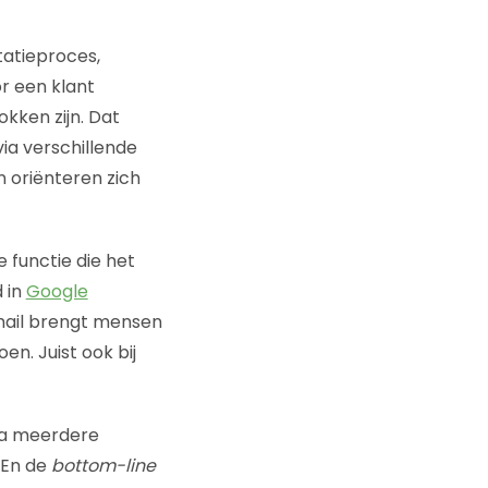
tatieproces,
r een klant
kken zijn. Dat
 via verschillende
 oriënteren zich
 functie die het
d in
Google
-mail brengt mensen
n. Juist ook bij
via meerdere
. En de
bottom-line