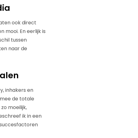
dia
aten ook direct
mooi. En eerlijk is
schil tussen
jken naar de
nalen
y, inhakers en
armee de totale
o moeilijk,
schreef ik in een
e succesfactoren