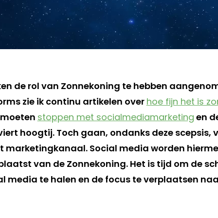
jken de rol van Zonnekoning te hebben aangenom
rms zie ik continu artikelen over
hoe fijn het is 
s moeten
stoppen met socialmediamarketing
en d
 viert hoogtij. Toch gaan, ondanks deze scepsis, 
dit marketingkanaal. Social media worden hierm
plaatst van de Zonnekoning. Het is tijd om de sc
al media te halen en de focus te verplaatsen naa