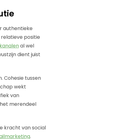
utie
or authentieke
relatieve positie
kanalen
al wel
tzijn dient juist
. Cohesie tussen
dschap wekt
fiek van
r het merendeel
e kracht van social
ilmarketing
.