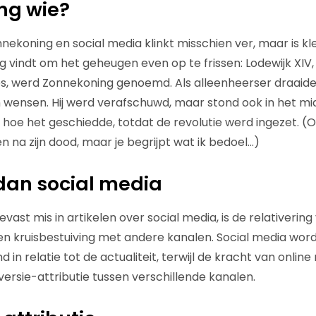
ng wie?
ekoning en social media klinkt misschien ver, maar is kle
ig vindt om het geheugen even op te frissen: Lodewijk XIV
es, werd Zonnekoning genoemd. Als alleenheerser draaide a
n wensen. Hij werd verafschuwd, maar stond ook in het m
 hoe het geschiedde, totdat de revolutie werd ingezet. (OK
 na zijn dood, maar je begrijpt wat ik bedoel…)
 dan social media
vast mis in artikelen over social media, is de relativeri
en kruisbestuiving met andere kanalen. Social media wor
 relatie tot de actualiteit, terwijl de kracht van online
versie-attributie tussen verschillende kanalen.