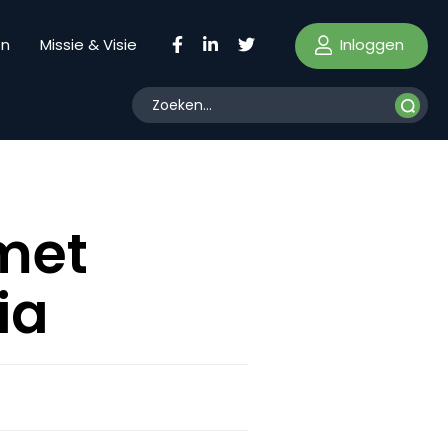
Inloggen
en
Missie & Visie
 met
ia