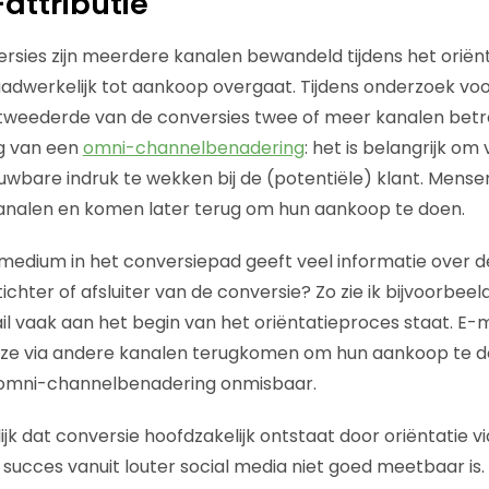
attributie
rsies zijn meerdere kanalen bewandeld tijdens het oriën
dwerkelijk tot aankoop overgaat. Tijdens onderzoek voo
j tweederde van de conversies twee of meer kanalen betro
ng van een
omni-channelbenadering
: het is belangrijk om
wbare indruk te wekken bij de (potentiële) klant. Mensen
kanalen en komen later terug om hun aankoop te doen.
 medium in het conversiepad geeft veel informatie over de
tichter of afsluiter van de conversie? Zo zie ik bijvoorbeel
l vaak aan het begin van het oriëntatieproces staat. E
ze via andere kanalen terugkomen om hun aankoop te doe
e omni-channelbenadering onmisbaar.
elijk dat conversie hoofdzakelijk ontstaat door oriëntatie 
t succes vanuit louter social media niet goed meetbaar is