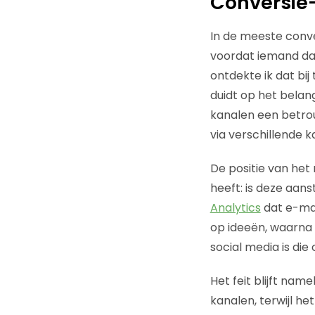
Conversie-
In de meeste conve
voordat iemand daa
ontdekte ik dat bi
duidt op het bela
kanalen een betrou
via verschillende 
De positie van het
heeft: is deze aans
Analytics
dat e-mai
op ideeën, waarna 
social media is di
Het feit blijft nam
kanalen, terwijl he