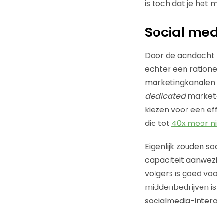
is toch dat je het
Social med
Door de aandacht di
echter een rationee
marketingkanalen o
dedicated
markete
kiezen voor een eff
die tot
40x meer n
Eigenlijk zouden s
capaciteit aanwezig
volgers is goed voor
middenbedrijven is
socialmedia-intera