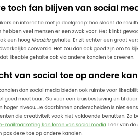
toch fan blijven van social me
kers en interactie met je doelgroep: hoe slecht de result
h hebben veel mensen er een zwak voor. Het klinkt gewoon 
vaak een hoog
likeable
gehalte. Er zit echter een groot ver
adwerkelijke conversie. Het zou dan ook goed zijn om te ki
at likeable gehalte ook via andere kanalen te creëren.
cht van social toe op andere ka
nalen dan social media bieden ook ruimte voor likeabilit
 wél goed meetbaar. Ga voor een kruisbestuiving en til da
 hoger niveau. Je daarbinnen onderscheiden is niet eens z
nten die creativiteit vaak niet voldoende benutten. Zo be
e-mailmarketing kan leren van social media
. Leer van d
n pas deze toe op andere kanalen.