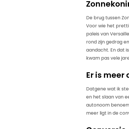
Zonnekoni
De brug tussen Zonn
Voor wie het prett
paleis van Versaill
rond zijn gedrag e
aandacht. En dat is
kwam pas vele jaren
Er is meer
Datgene wat ik stee
en het slaan van e
autonoom benoemd in
meer ligt in de con