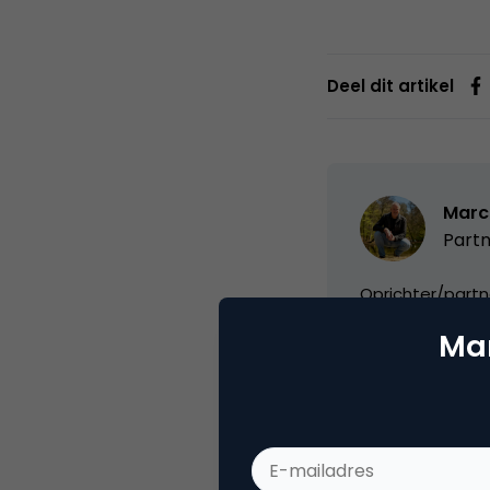
Deel dit artikel
Marc
Partn
Oprichter/partn
VPRO, Bestuur Lu
Mar