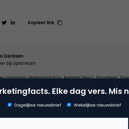
Kopieer link
o Derksen
er bij
Upstream
er Upstream, Marketingfacts, Arnhem Direct, SportNext, Trav
xor Live, social business, onderwijs, fotografie en vader!
ketingfacts. Elke dag vers. Mis n
Dagelijkse nieuwsbrief
Wekelijkse nieuwsbrief