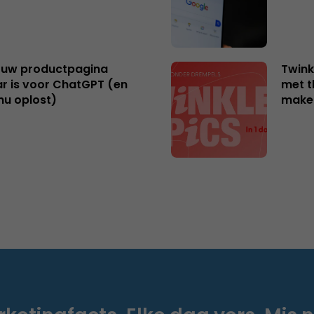
uw productpagina
Twink
r is voor ChatGPT (en
met t
nu oplost)
make