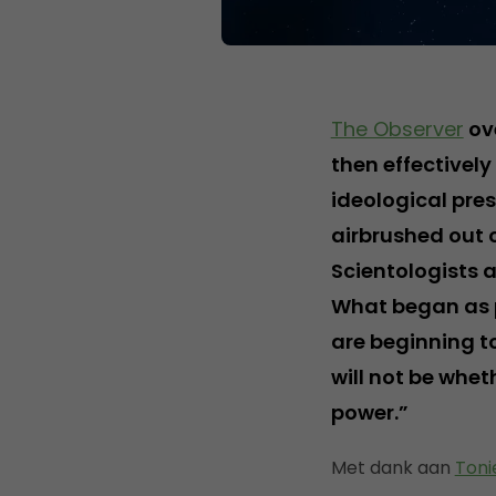
The Observer
ove
then effectively
ideological pres
airbrushed out 
Scientologists 
What began as p
are beginning to
will not be whet
power.”
Met dank aan
Toni