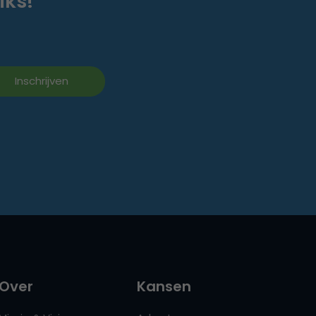
iks!
Over
Kansen