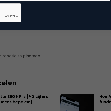
arch & Conversie
kmachine marketing
 reactie te plaatsen.
kelen
te SEO KPI’s [+ 2 cijfers
Hoe A
succes bepalen!]
funda