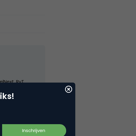
elNext, RvT
iks!