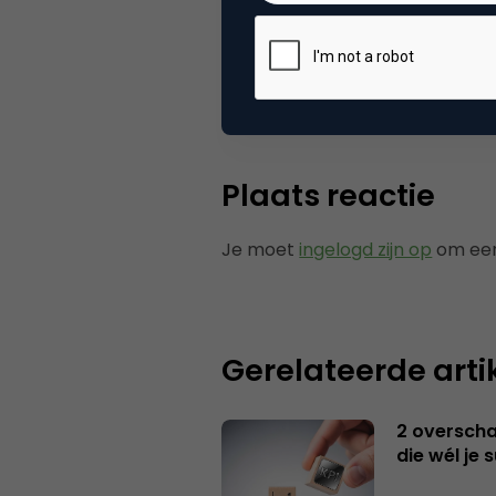
Categorie
Se
Tags
zoe
Plaats reactie
Je moet
ingelogd zijn op
om een
Gerelateerde arti
2 overschat
die wél je 