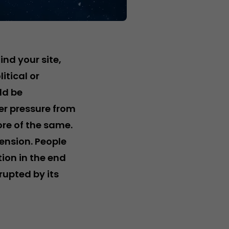
nd your site,
itical or
ld be
er pressure from
re of the same.
ension. People
tion in the end
rupted by its