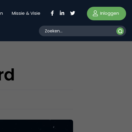
Inloggen
en
Missie & Visie
rd