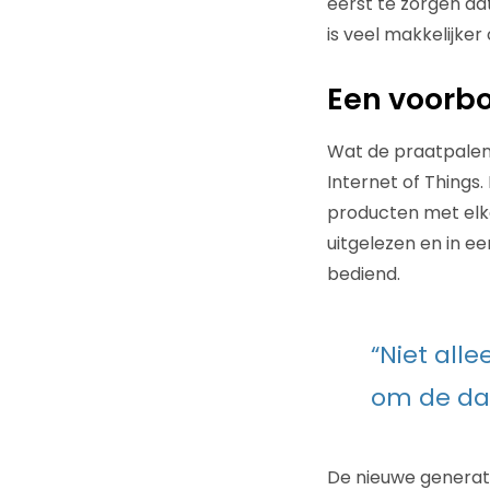
eerst te zorgen da
is veel makkelijker
Een voorb
Wat de praatpalen 
Internet of Things.
producten met elk
uitgelezen en in e
bediend.
“Niet all
om de dat
De nieuwe generati