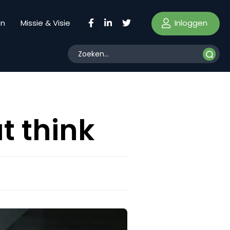
Inloggen
en
Missie & Visie
t think