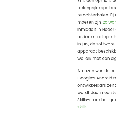
Er is een opmars 
belangrijke speler
te achterhalen. Bij
moeten zijn,
zo wo
inmiddels in Neder
andere strategie. 
in juni, de softwar
apparaat beschikbaa
wel elk met een eig
Amazon was de eer
Google’s Android 
ontwikkelaars zel
wordt daarmee ste
Skills-store het gr
skills
.