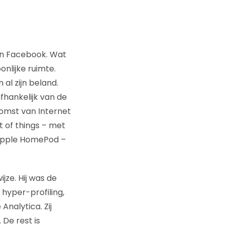
en Facebook. Wat
onlijke ruimte.
al zijn beland.
fhankelijk van de
omst van Internet
t of things – met
 Apple HomePod –
ijze. Hij was de
hyper-profiling,
nalytica. Zij
 De rest is