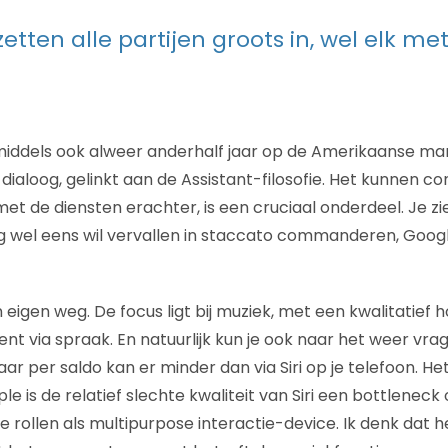
zetten alle partijen groots in, wel elk m
iddels ook alweer anderhalf jaar op de Amerikaanse mark
 dialoog, gelinkt aan de Assistant-filosofie. Het kunnen 
et de diensten erachter, is een cruciaal onderdeel. Je zi
g wel eens wil vervallen in staccato commanderen, Googl
n eigen weg. De focus ligt bij muziek, met een kwalitatief
ent via spraak. En natuurlijk kun je ook naar het weer vr
ar per saldo kan er minder dan via Siri op je telefoon. Het
le is de relatief slechte kwaliteit van Siri een bottlenec
 rollen als multipurpose interactie-device. Ik denk dat h