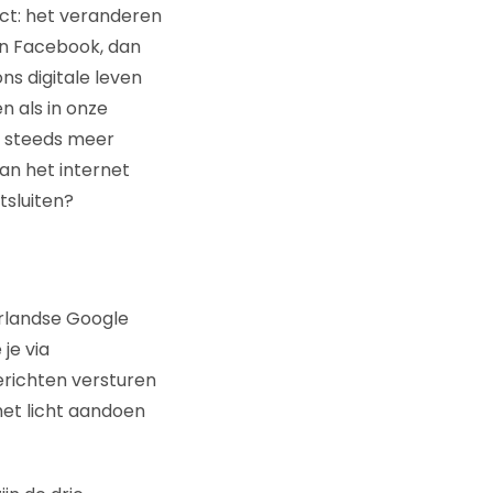
ect: het veranderen
en Facebook, dan
ns digitale leven
n als in onze
et steeds meer
an het internet
tsluiten?
erlandse Google
je via
erichten versturen
het licht aandoen