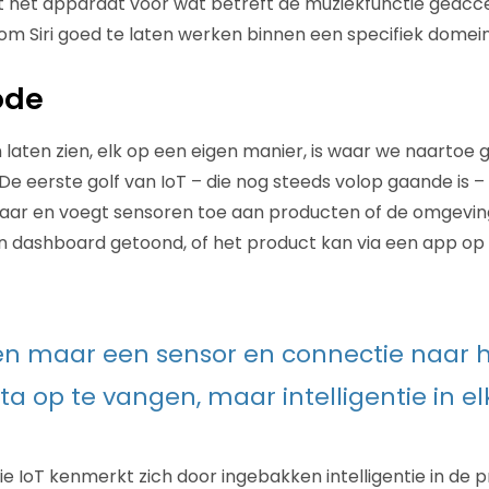
t het apparaat voor wat betreft de muziekfunctie geacc
 om Siri goed te laten werken binnen een specifiek domein
ode
laten zien, elk op een eigen manier, is waar we naartoe
 De eerste golf van IoT – die nog steeds volop gaande is –
aar en voegt sensoren toe aan producten of de omgevin
en dashboard getoond, of het product kan via een app o
een maar een sensor en connectie naar h
a op te vangen, maar intelligentie in el
e IoT kenmerkt zich door ingebakken intelligentie in de 