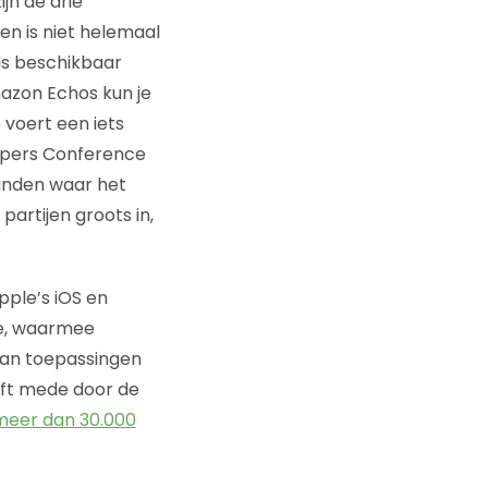
jn de drie
en is niet helemaal
nds beschikbaar
mazon Echos kun je
 voert een iets
lopers Conference
landen waar het
partijen groots in,
ple’s iOS en
re, waarmee
van toepassingen
ft mede door de
 meer dan 30.000