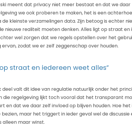
inski meent dat privacy niet meer bestaat en dat we da
elgeving we ook proberen te maken, het is een achterho
a de kleinste verzamelingen data. Zijn betoog is echter niet
de nieuwe realiteit moeten denken. Alles ligt op straat e
chter wel zorgen dat we regels opstellen over het gebrui
 ervan, zodat we er zelf zeggenschap over houden.
t op straat en iedereen weet alles”
 deel valt dit idee van regulatie natuurlijk onder het prin
 die regelgeving lijkt toch vooral dat het transparant mo
 en dat we daar zelf invloed op blijven houden. Hoe het i
 bezien, maar het triggert in ieder geval wel de discussie
is alleen maar winst.