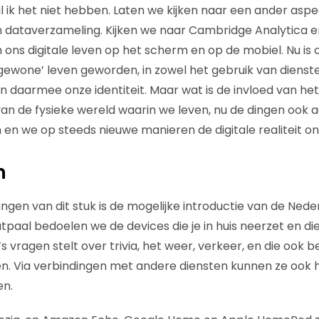
 ik het niet hebben. Laten we kijken naar een ander asp
n dataverzameling. Kijken we naar Cambridge Analytica 
ons digitale leven op het scherm en op de mobiel. Nu is o
‘gewone’ leven geworden, in zowel het gebruik van dienste
 en daarmee onze identiteit. Maar wat is de invloed van h
n de fysieke wereld waarin we leven, nu de dingen ook a
n we op steeds nieuwe manieren de digitale realiteit on
n
ingen van dit stuk is de mogelijke introductie van de Ned
aal bedoelen we de devices die je in huis neerzet en die 
ragen stelt over trivia, het weer, verkeer, en die ook b
len. Via verbindingen met andere diensten kunnen ze ook 
en.