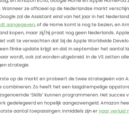
bezig, en Amazon Echo, Google Home en Apple HomePod zi
s. Wanneer ze officieel op de Nederlandse markt verschijn
 Google zal de Assistant eind van het jaar in het Nederla
rdt aangegeven
, of de Home komt is nog te bezien, en A
land kopen, maar zij/hij praat nog geen Nederlands. Apple
Het valt te verwachten dat bij de Apple Worldwide Deve
e een flinke update krijgt en dat in september het aantal 
r wordt, ook zal worden uitgebreid. In de VS zetten alle 
en strategie.
ste op de markt en probeert de twee strategieën van Ap
te combineren. Zo heeft het een laagdrempelige appsto
f zogenoemde ‘Skills’ kunnen programmeren. Het succes 
rk gedelegeerd en hopelijk aangezwengeld. Amazon hee
ootste aantal toepassingen: inmiddels zijn er
naar verluid