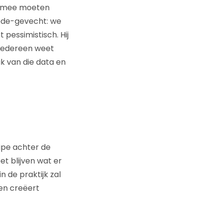
ar mee moeten
ede-gevecht: we
 pessimistisch. Hij
n iedereen weet
k van die data en
cipe achter de
et blijven wat er
n de praktijk zal
 en creëert