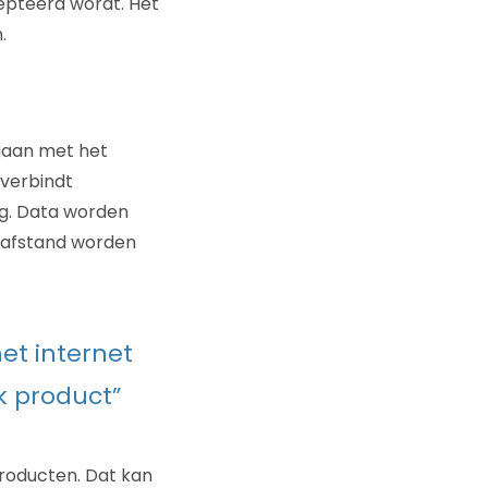
epteerd wordt. Het
.
 gaan met het
 verbindt
g. Data worden
p afstand worden
et internet
k product”
producten. Dat kan