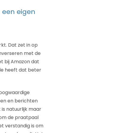
et een eigen
t. Dat zet in op
converseren met de
et bij Amazon dat
e heeft dat beter
 hoogwaardige
agen en berichten
 is natuurlijk maar
k om de praatpaal
et verstandig is om