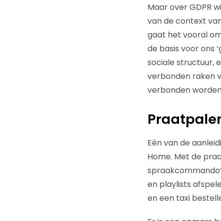
Maar over GDPR wil
van de context va
gaat het vooral om 
de basis voor ons 
sociale structuur,
verbonden raken va
verbonden worden e
Praatpale
Eén van de aanleid
Home. Met de praatp
spraakcommando’s v
en playlists afspe
en een taxi bestell