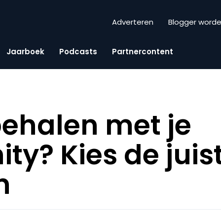
Adverteren
Blogger word
Jaarboek
Podcasts
Partnercontent
ehalen met je
y? Kies de juis
n