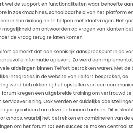
ort wel de support en functionaliteiten waar behoefte aan
ore in zoekmachines, schaalbaarheid van het platform e
nen in hun dialoog en te helpen met klantvragen. Het gaa
e mogelijkheid om antwoorden op vragen van klanten bet
der de vraag terug te laten komen.
lfort gemerkt dat een kennisrijk aanspreekpunt in de v
aardevolle informatie oplevert. Zo werd een implementat
j vele afdelingen binnen Telfort betrokken waren. Met de
jke integraties in de website van Telfort besproken, de
ing werd betrokken bij het opstellen van een communica
 forum kregen een uitgebreide training om vertrouwd te
 serviceverlening. Ook werden er duidelijke doelstellinge
ages geïnitieerd om deze te kunnen toetsen. Dit is slech
orkshops, waarbij het betrekken en combineren van de e
lingen om het forum tot een succes te maken centraal st