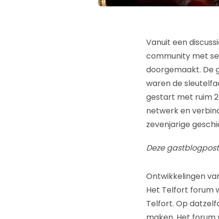
Vanuit een discuss
community met ser
doorgemaakt. De ge
waren de sleutelfa
gestart met ruim 2
netwerk en verbindi
zevenjarige geschi
Deze gastblogpost 
Ontwikkelingen va
Het Telfort forum 
Telfort. Op datze
maken. Het forum w