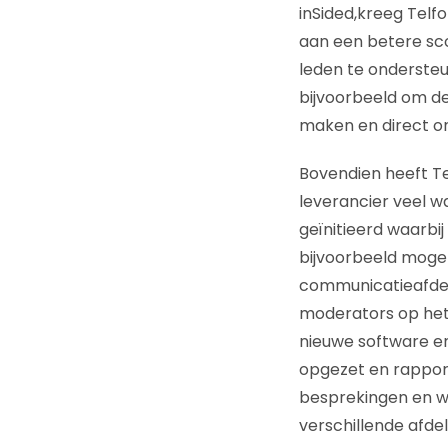
inSided,kreeg Telf
aan een betere sc
leden te ondersteu
bijvoorbeeld om d
maken en direct on
Bovendien heeft Te
leverancier veel w
geïnitieerd waarbi
bijvoorbeeld mogeli
communicatieafdel
moderators op het
nieuwe software en
opgezet en rapport
besprekingen en w
verschillende afde