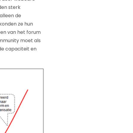
den sterk
alleen de
 konden ze hun
ten van het forum
ommunity moet als
e capaciteit en