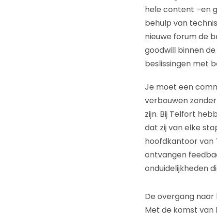
hele content –en 
behulp van technis
nieuwe forum de be
goodwill binnen d
beslissingen met b
Je moet een commun
verbouwen zonder d
zijn. Bij Telfort 
dat zij van elke s
hoofdkantoor van 
ontvangen feedbac
onduidelijkheden d
De overgang naar 
Met de komst van h