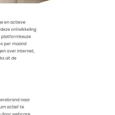
ge en actieve
deze ontwikkeling
e platformkeuze
ics per maand
en over internet,
ks uit de
 gerebrand naar
um actief te
en door webcare