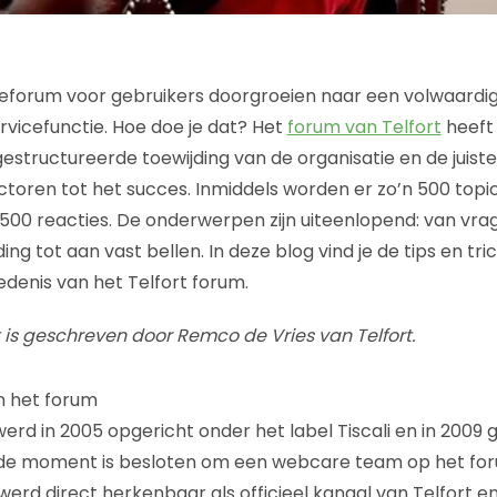
ieforum voor gebruikers doorgroeien naar een volwaardi
vicefunctie. Hoe doe je dat? Het
forum van Telfort
heeft 
structureerde toewijding van de organisatie en de juist
ctoren tot het succes. Inmiddels worden er zo’n 500 top
500 reacties. De onderwerpen zijn uiteenlopend: van vrag
ng tot aan vast bellen. In deze blog vind je de tips en tric
edenis van het Telfort forum.
is geschreven door Remco de Vries van Telfort.
n het forum
werd in 2005 opgericht onder het label Tiscali en in 2009
lfde moment is besloten om een webcare team op het for
erd direct herkenbaar als officieel kanaal van Telfort 