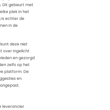
 Dit gebeurt met
lke plek in het
 is echter de
men in de
kunt deze niet
 over ingelicht
opleden en gezorgd
den zelfs op het
we platform. De
ggesties en
aangepast.
 leverancier