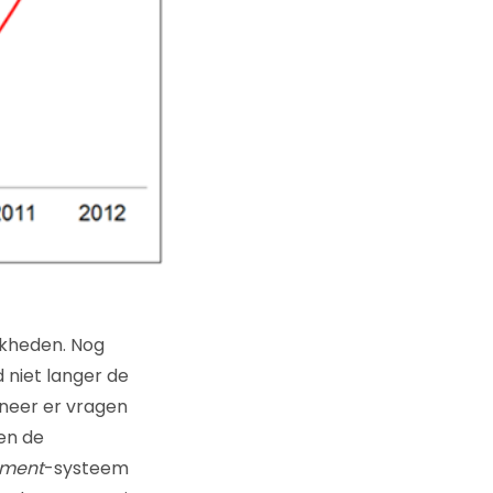
jkheden. Nog
niet langer de
nneer er vragen
en de
ment
-systeem