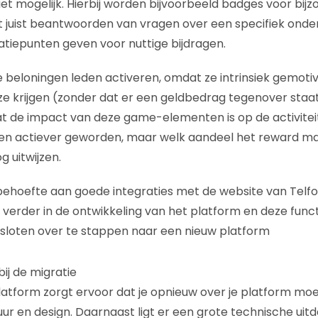
iet mogelijk. Hierbij worden bijvoorbeeld badges voor bij
het juist beantwoorden van vragen over een specifiek on
atiepunten geven voor nuttige bijdragen.
ze beloningen leden activeren, omdat ze intrinsiek gemot
ze krijgen (zonder dat er een geldbedrag tegenover staat)
 de impact van deze game-elementen is op de activiteit 
aren actiever geworden, maar welk aandeel het reward m
g uitwijzen.
ehoefte aan goede integraties met de website van Telfo
 verder in de ontwikkeling van het platform en deze funct
besloten over te stappen naar een nieuw platform
bij de migratie
latform zorgt ervoor dat je opnieuw over je platform mo
tuur en design. Daarnaast ligt er een grote technische uit