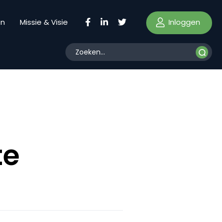
Inloggen
en
Missie & Visie
te