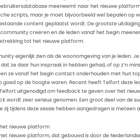
gebruikersdatabase meeneemt naar het nieuwe platform.
che scripts, maar je moet bijvoorbeeld wel bepalen op we
staande content geplaatst wordt. De grootste uitdaging
e community creëren en de leden vanaf het begin meene
etrekking tot het nieuwe platform.
ity eigenlijk zien als de woonomgeving van je leden. Je 
at ze daar hun inspraak in hebben gehad, of op z’n minst
hebben ze vanaf het begin contact onderhouden met hun t
tap goed op de hoogte waren. Recent heeft Telfort deze le
Telfort uitgenodigd om feedback te geven over het nieu
k wordt zeer serieus genomen. Een groot deel van de su
ie zij tijdens deze sessie hebben aangedragen is meteen 
het nieuwe platform
et nieuwe platform, dat gebouwd is door de Nederlandse