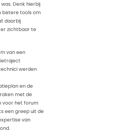
 was. Denk hierbij
n betere tools om
t daarbij
er zichtbaar te
orm van een
ietraject
 technici werden
tieplan en de
 raken met de
n voor het forum
ts een greep uit de
xpertise van
ond.