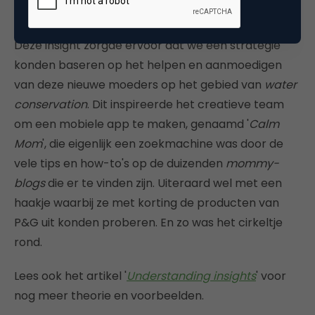
Deze insight zorgde ervoor dat we een strategie
konden baseren op het helpen en aanmoedigen
van deze nieuwe moeders op het gebied van
water
conservation
. Dit inspireerde het creatieve team
om een mobiele app te maken, genaamd '
Calm
Mom
', die eigenlijk een zoekmachine was door de
vele tips en how-to's op de duizenden
mommy-
blogs
die er te vinden zijn. Uiteraard wel met een
haakje waarbij ze met korting de producten van
P&G uit konden proberen. En zo was het cirkeltje
rond.
Lees ook het artikel '
Understanding insights
' voor
nog meer theorie en voorbeelden.