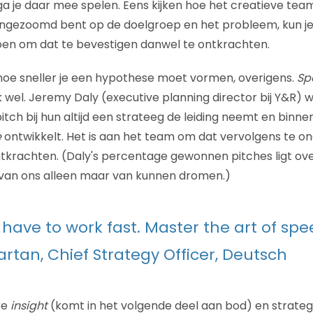
ga je daar mee spelen. Eens kijken hoe het creatieve tea
 ingezoomd bent op de doelgroep en het probleem, kun j
en om dat te bevestigen danwel te ontkrachten.
, hoe sneller je een hypothese moet vormen, overigens.
Sp
wel. Jeremy Daly (executive planning director bij Y&R) wi
pitch bij hun altijd een strateeg de leiding neemt en binne
e
ontwikkelt. Het is aan het team om dat vervolgens te o
tkrachten. (Daly's percentage gewonnen pitches ligt ov
 van ons alleen maar van kunnen dromen.)
 have to work fast. Master the art of spe
artan, Chief Strategy Officer, Deutsch
ke
insight
(komt in het volgende deel aan bod) en strateg