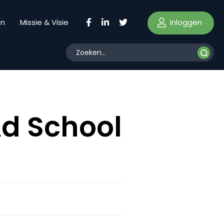
Inloggen
en
Missie & Visie
Ad School