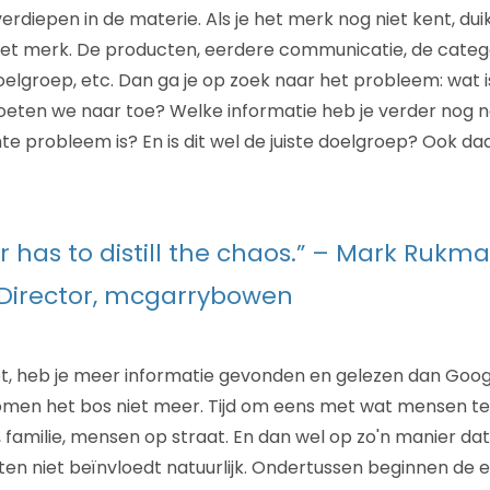
verdiepen in de materie. Als je het merk nog niet kent, duik
et merk. De producten, eerdere communicatie, de catego
oelgroep, etc. Dan ga je op zoek naar het probleem: wat i
oeten we naar toe? Welke informatie heb je verder nog n
te probleem is? En is dit wel de juiste doelgroep? Ook d
r has to distill the chaos.” – Mark Rukm
 Director, mcgarrybowen
t, heb je meer informatie gevonden en gelezen dan Goog
bomen het bos niet meer. Tijd om eens met wat mensen te
, familie, mensen op straat. En dan wel op zo'n manier dat
n niet beïnvloedt natuurlijk. Ondertussen beginnen de 