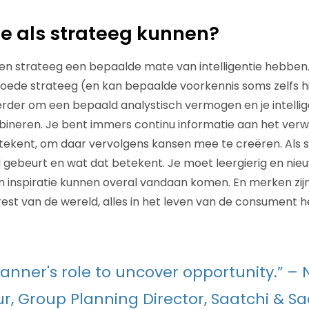
e als strateeg kunnen?
n strateeg een bepaalde mate van intelligentie hebben. 
 goede strateeg (en kan bepaalde voorkennis soms zelfs hi
erder om een bepaald analystisch vermogen en je intelli
mbineren. Je bent immers continu informatie aan het ver
ekent, om daar vervolgens kansen mee te creëren. Als s
 gebeurt en wat dat betekent. Je moet leergierig en nieuw
en inspiratie kunnen overal vandaan komen. En merken zijn
rest van de wereld, alles in het leven van de consument 
planner's role to uncover opportunity.” – 
, Group Planning Director, Saatchi & Sa