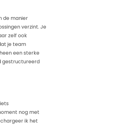
 In de manier
ossingen verzint. Je
ar zelf ook
dat je team
e heen een sterke
d gestructureerd
iets
de moment nog met
k chargeer ik het