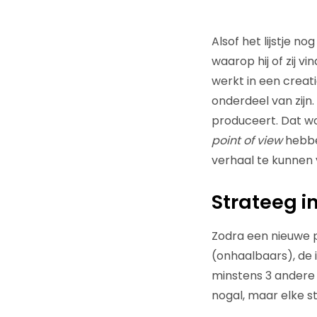
Alsof het lijstje n
waarop hij of zij v
werkt in een creat
onderdeel van zijn
produceert. Dat wo
point of view
hebbe
verhaal te kunnen 
Strateeg in
Zodra een nieuwe pr
(onhaalbaars), de i
minstens 3 andere p
nogal, maar elke s