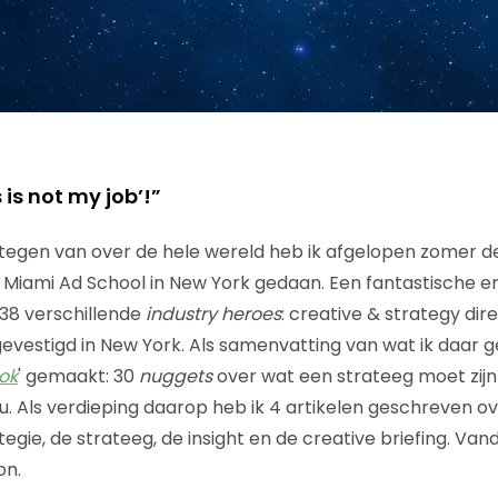
 is not my job’!”
tegen van over de hele wereld heb ik afgelopen zomer 
Miami Ad School in New York gedaan. Een fantastische erv
38 verschillende
industry heroes
: creative & strategy dir
evestigd in New York. Als samenvatting van wat ik daar g
ok
' gemaakt: 30
nuggets
over wat een strateeg moet zij
u. Als verdieping daarop heb ik 4 artikelen geschreven ov
gie, de strateeg, de insight en de creative briefing. Van
on.