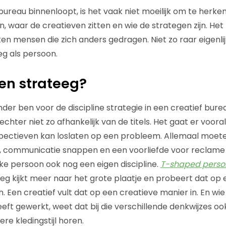
 bureau binnenloopt, is het vaak niet moeilijk om te herk
, waar de creatieven zitten en wie de strategen zijn. Het
en mensen die zich anders gedragen. Niet zo raar eigenlijk
eg als persoon.
n strateeg?
nder ben voor de discipline strategie in een creatief bur
en echter niet zo afhankelijk van de titels. Het gaat er voo
pectieven kan loslaten op een probleem. Allemaal moeten
n, communicatie snappen en een voorliefde voor reclam
ke persoon ook nog een eigen discipline.
T-shaped perso
eeg kijkt meer naar het grote plaatje en probeert dat op
. Een creatief vult dat op een creatieve manier in. En wie
eft gewerkt, weet dat bij die verschillende denkwijzes oo
re kledingstijl horen.