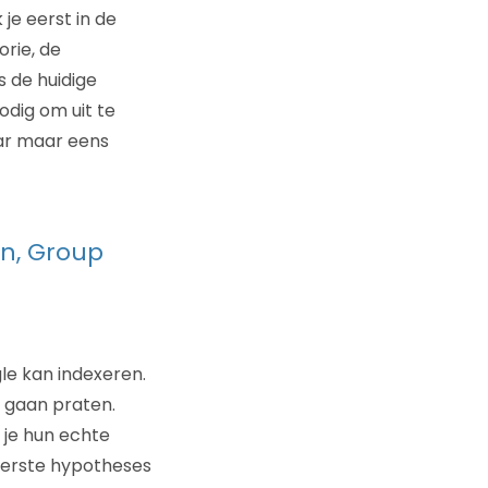
 je eerst in de
rie, de
s de huidige
odig om uit te
aar maar eens
an, Group
le kan indexeren.
 gaan praten.
 je hun echte
eerste hypotheses