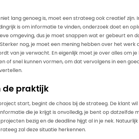
og niet lang genoeg is, moet een strateeg ook creatief zijn.
indingrijk is om informatie te vinden, onderzoek doet en opl
ieve omgeving, dus je moet snappen wat er gebeurt en da
. Sterker nog, je moet een mening hebben over het werk 
rdt van je verwacht. En eigenlijk moet je over alles om j
n of snel kunnen vormen, om dat vervolgens in een goe
vertellen.
 de praktijk
oject start, begint de chaos bij de strateeg. De klant wil 
nformatie die je krijgt is onvolledig, je bent op datzelf
rojecten bezig en de deadline hijgt al in je nek. Natuurlij
trateeg zal deze situatie herkennen.