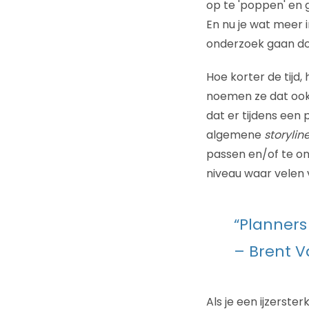
op te 'poppen' en 
En nu je wat meer
onderzoek gaan do
Hoe korter de tijd
noemen ze dat ook 
dat er tijdens een 
algemene
storylin
passen en/of te on
niveau waar velen
“Planners
– Brent V
Als je een ijzerster