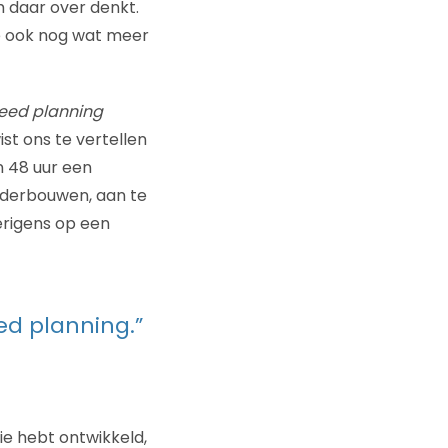
m daar over denkt.
e ook nog wat meer
eed planning
st ons te vertellen
n 48 uur een
nderbouwen, aan te
erigens op een
ed planning.”
ie hebt ontwikkeld,