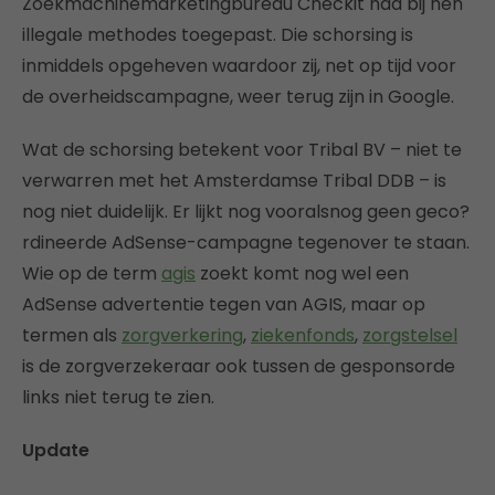
Zoekmachinemarketingbureau Checkit had bij hen
illegale methodes toegepast. Die schorsing is
inmiddels opgeheven waardoor zij, net op tijd voor
de overheidscampagne, weer terug zijn in Google.
Wat de schorsing betekent voor Tribal BV – niet te
verwarren met het Amsterdamse Tribal DDB – is
nog niet duidelijk. Er lijkt nog vooralsnog geen geco?
rdineerde AdSense-campagne tegenover te staan.
Wie op de term
agis
zoekt komt nog wel een
AdSense advertentie tegen van AGIS, maar op
termen als
zorgverkering
,
ziekenfonds
,
zorgstelsel
is de zorgverzekeraar ook tussen de gesponsorde
links niet terug te zien.
Update