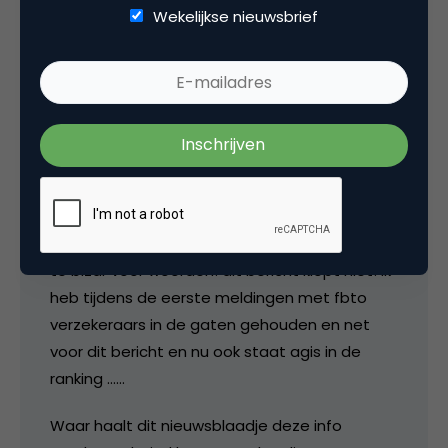
Wekelijkse nieuwsbrief
@marco: Thanks
1 augustus 2005 om 06:42
Peter
te bizar voor woorden! dit bericht klopt niet! ik
heb tijdens de eerste meldingen met fbto
verzekeraars in de gaten gehouden en net
voor dit bericht en nu ook staat agis in de
ranking ……
Waar haalt dit nieuwsblaadje deze info