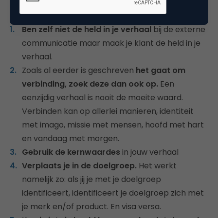
waar je op moet of kan letten.
Ben zelf niet de held in je verhaal
bij de externe
communicatie maar maak je klant de held in je
verhaal.
Zoals al eerder is geschreven
het gaat om
verbinding, zoek deze dan ook op.
Een
eenzijdig verhaal is nooit de moeite waard.
Verbinden kan op allerlei manieren, identiteit
met imago, missie met mensen, hoofd met hart
en vandaag met morgen.
Gebruik de kernwaardes
in jouw verhaal
Verplaats je in de doelgroep.
Het werkt
namelijk zo: als jij je met je doelgroep
identificeert, identificeert je doelgroep zich met
je merk en/of product. En visa versa.