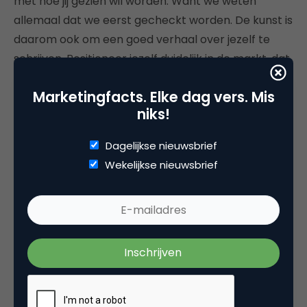
met hoe jij gezien wil worden. Want we weten
allemaal dat we eerst gecheckt worden. De kunst is
daarom ook om een goed verhaal over jezelf te
schrijven. Positioneer jezelf duidelijk in de markt, dat
iedereen duidelijk weet wat jouw capaciteiten zijn.
Marketingfacts. Elke dag vers. Mis
Als jouw verhaal duidelijk is, gaan mensen je
niks!
herkennen als expert en daarom creëer je
duidelijkheid naar jouw ideale klanten.
Dagelijkse nieuwsbrief
Wekelijkse nieuwsbrief
Storytelling is de inspirerende kracht in het
presenteren van onszelf en het verhaal van de
organisatie.
Hoe maak je een goed verhaal?
Het is makkelijker gezegd dan gedaan om een goed
verhaal naar buiten te brengen. Hierbij zeven tips