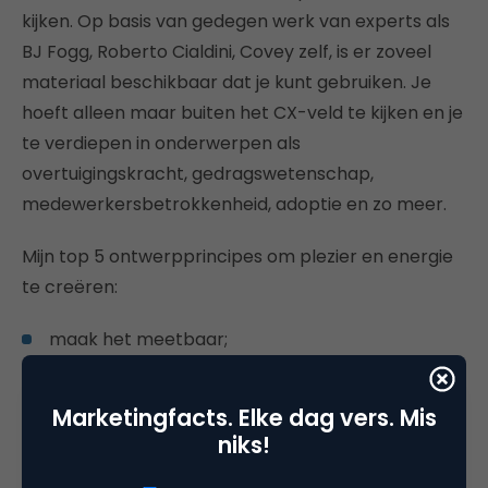
kijken. Op basis van gedegen werk van experts als
BJ Fogg, Roberto Cialdini, Covey zelf, is er zoveel
materiaal beschikbaar dat je kunt gebruiken. Je
hoeft alleen maar buiten het CX-veld te kijken en je
te verdiepen in onderwerpen als
overtuigingskracht, gedragswetenschap,
medewerkersbetrokkenheid, adoptie en zo meer.
Mijn top 5 ontwerpprincipes om plezier en energie
te creëren:
maak het meetbaar;
maak het leuk;
maak het klein;
Marketingfacts. Elke dag vers. Mis
maak het pragmatisch;
niks!
maak het onderdeel van de dagelijkse routine.