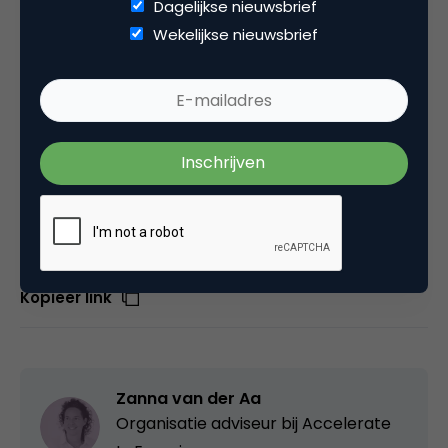
Dagelijkse nieuwsbrief
Ze werken elke keer, alleen moet je de nuances wel
Wekelijkse nieuwsbrief
aanpassen naar je eigen context. Geniet van het
ontwerpen van je eigen energieke CX-
transformatieaanpak die in ieder geval méér dan 10
procent van je collega’s in je organisatie verleidt.
Deel dit artikel
Kopieer link
Zanna van der Aa
Organisatie adviseur bij
Accelerate