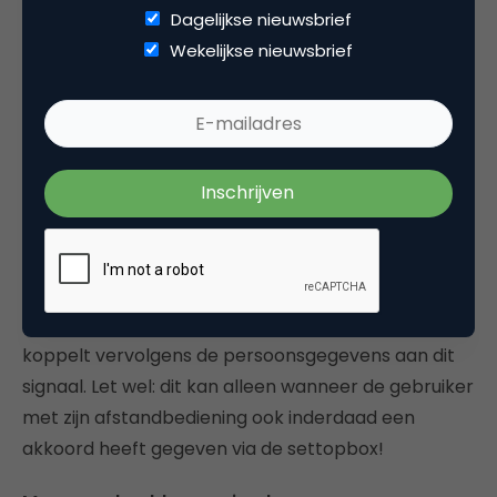
Dagelijkse nieuwsbrief
tijdstip, vari?rend van enkele seconden tot enkele
Wekelijkse nieuwsbrief
minuten later, verschijnt de i-ad over de normale
uitzending heen (figuur 2).
De gebruiker kan de extra aangeboden informatie
bekijken met behulp van bijvoorbeeld de
pijltjestoetsen en desgewenst actie ondernemen:
een brochure aanvragen via de settopbox of zich
aanmelden voor een proefrit, bijvoorbeeld. De box
geeft dan een signaal terug via een telefoon- of
kabelmodem naar de kabelexploitant. Deze
koppelt vervolgens de persoonsgegevens aan dit
signaal. Let wel: dit kan alleen wanneer de gebruiker
met zijn afstandbediening ook inderdaad een
akkoord heeft gegeven via de settopbox!