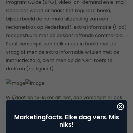
Program Guide (EPG), video-on-demand en e-mail.
Concreet wordt er naast het reguliere beeld,
bijvoorbeeld de normale uitzending van een
reclameblok op Nederland 1, extra informatie (i-ad)
meegestuurd met de desbetreffende commercial.
Eerst verschijnt een balk onder in beeld met de
vraag of men de extra informatie wil zien met de
instructie; zo ja, dient men op de ‘OK’-toets te
drukken (zie figuur 1).
Wil/doet de tv-kijker dit niet, dan verschijnt er ook
geen interactieve informatie. Het balkje verdwijnt
vanzelf weer uit beeld. Onderneemt de kijker wel
Marketingfacts. Elke dag vers. Mis
actie dan wordt de i-ad gedownload in het
niks!
geheugen van de settopbox. Op het gewenste