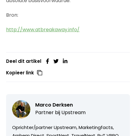
absolute basisvoorwaarde.
Bron:
http://www.atbreakaway.info/
Deel dit artikel
Kopieer link
Marco Derksen
Partner bij
Upstream
Oprichter/partner Upstream, Marketingfacts,
Arnhem Direct, SportNext, TravelNext, RvT VPRO,