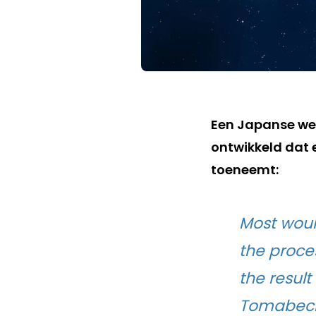
Een Japanse we
ontwikkeld dat 
toeneemt:
Most would
the proce
the result
Tomabechi