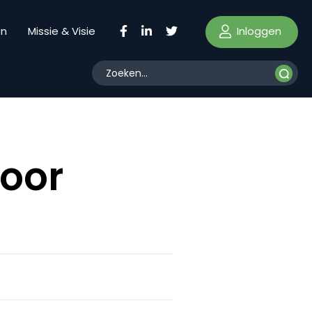
Inloggen
en
Missie & Visie
voor