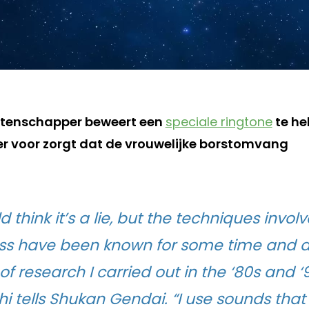
tenschapper beweert een
speciale ringtone
te h
er voor zorgt dat de vrouwelijke borstomvang
 think it’s a lie, but the techniques involv
ss have been known for some time and a
 of research I carried out in the ‘80s and ‘
 tells Shukan Gendai. “I use sounds tha