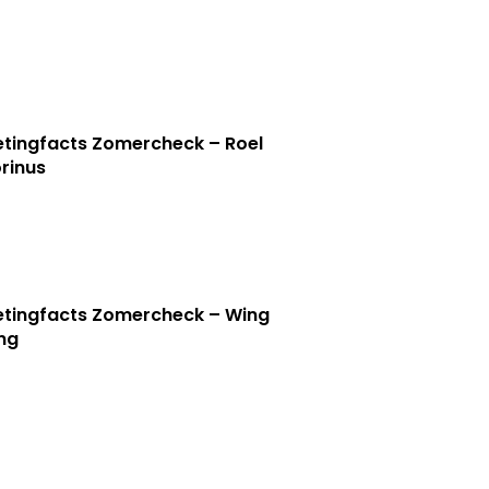
tingfacts Zomercheck – Roel
rinus
tingfacts Zomercheck – Wing
ng