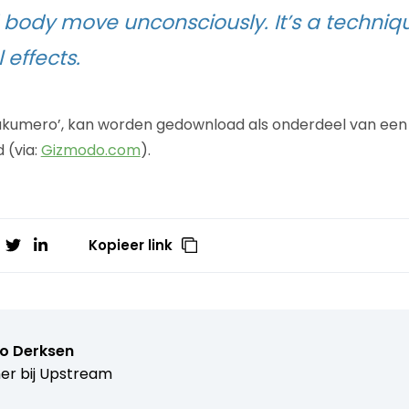
 body move unconsciously. It’s a techniqu
 effects.
hakumero’, kan worden gedownload als onderdeel van een
 (via:
Gizmodo.com
).
Kopieer link
o Derksen
er bij
Upstream