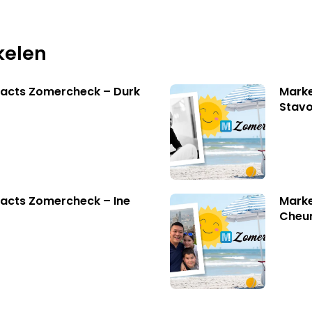
kelen
facts Zomercheck – Durk
Marke
Stavo
acts Zomercheck – Ine
Marke
Cheu