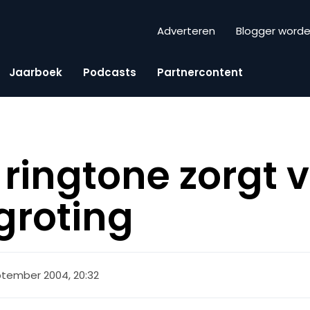
Adverteren
Blogger word
Jaarboek
Podcasts
Partnercontent
 ringtone zorgt 
groting
ptember 2004, 20:32