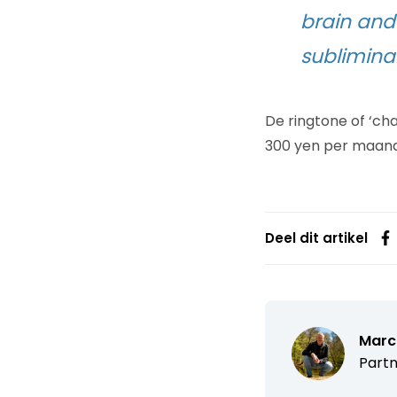
brain and
subliminal
De ringtone of ‘c
300 yen per maand
Deel dit artikel
Marc
Partn