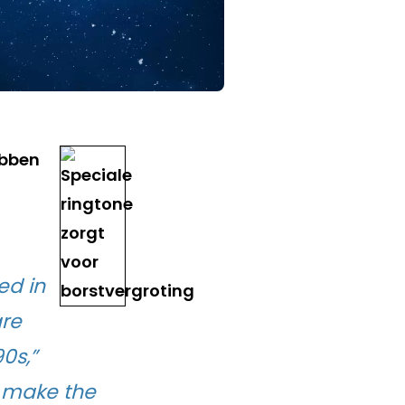
ebben
ed in
re
90s,”
t make the