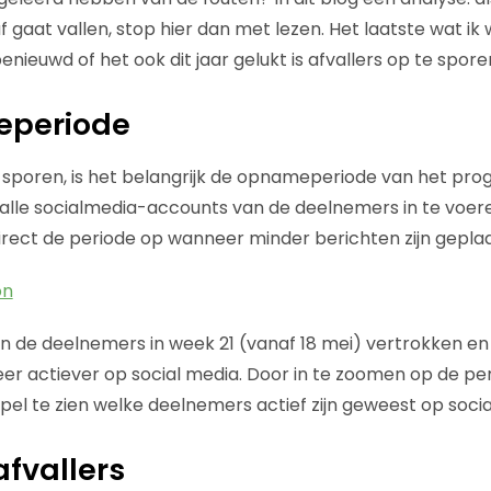
f gaat vallen, stop hier dan met lezen. Het laatste wat ik wil
enieuwd of het ook dit jaar gelukt is afvallers op te spore
eperiode
 sporen, is het belangrijk de opnameperiode van het pr
alle socialmedia-accounts van de deelnemers in te voere
irect de periode op wanneer minder berichten zijn geplaa
zijn de deelnemers in week 21 (vanaf 18 mei) vertrokken e
eer actiever op social media. Door in te zoomen op de pe
impel te zien welke deelnemers actief zijn geweest op soci
afvallers