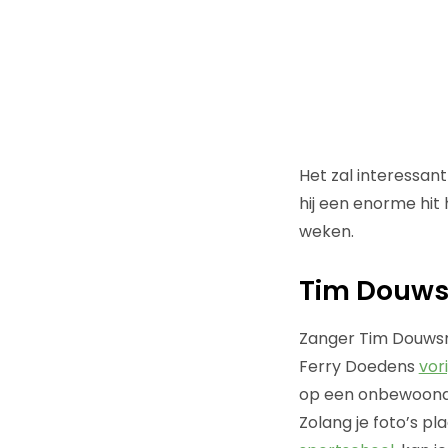
Het zal interessant
hij een enorme hit
weken.
Tim Douw
Zanger Tim Douwsma
Ferry Doedens
vori
op een onbewoond e
Zolang je foto’s pl