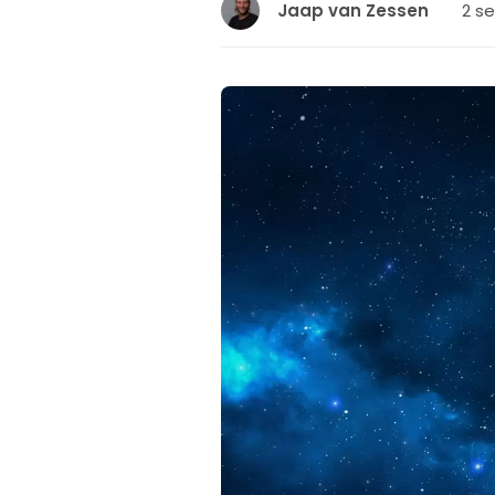
2 s
Jaap van Zessen