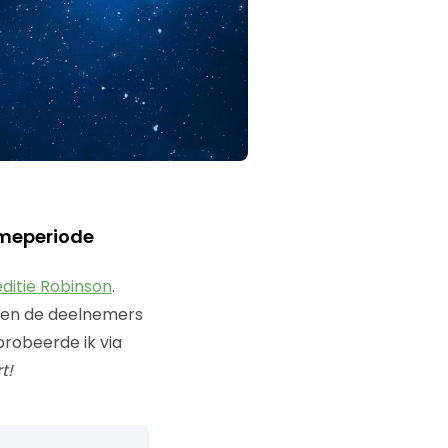
ameperiode
ditie Robinson
.
unnen de deelnemers
probeerde ik via
t!