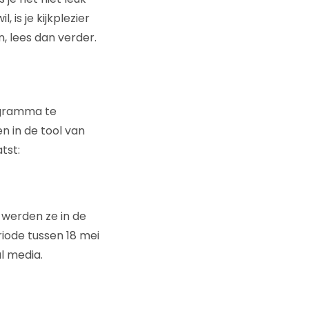
, is je kijkplezier
n, lees dan verder.
ogramma te
n in de tool van
tst:
n werden ze in de
riode tussen 18 mei
al media.