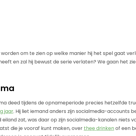
 worden om te zien op welke manier hij het spel gaat verl
 heeft en zal hij bewust de serie verlaten? We gaan het 
sma
 deed tijdens de opnameperiode precies hetzelfde trucje
g jaar
. Hij liet iemand anders zijn socialmedia-accounts be
iland zat, was daar op zijn socialmedia-kanalen niets v
aatst die je vooraf kunt maken, over
thee drinken
of een b