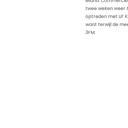
eiland. Commerciee
twee weken weer te
optreden met Lil’ K
want terwijl de mee
3FM: