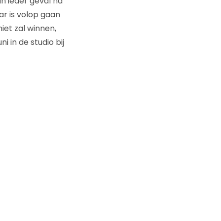
in ieder geval na
ar is volop gaan
iet zal winnen,
 in de studio bij