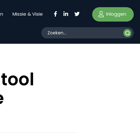
Inloggen
en
Missie & Visie
tool
e