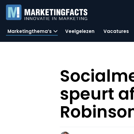
Marketingthema’s
Veelgelezen
Vacatures
Socialm
speurt af
Robinso