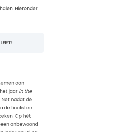
 halen. Hieronder
ALERT!
 nemen aan
 het jaar
in the
. Net nadat de
 de finalisten
keken. Op hét
op een onbewoond