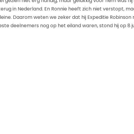
l gezien niet erg handig, maar gelukkig voor hem was hij 
rug in Nederland. En Ronnie heeft zich niet verstopt, ma
leine. Daarom weten we zeker dat hij Expeditie Robinson n
ste deelnemers nog op het eiland waren, stond hij op 8 juni