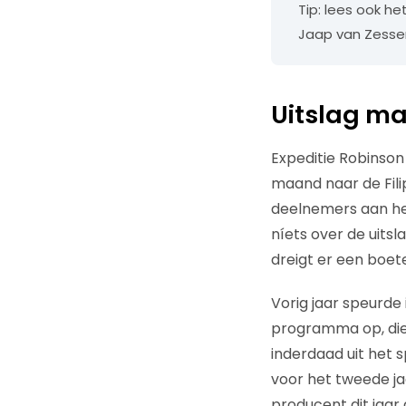
Tip: lees ook het
Jaap van Zesse
Uitslag ma
Expeditie Robinson
maand naar de Filip
deelnemers aan he
níets over de uitsl
dreigt er een boet
Vorig jaar speurde
programma op, die 
inderdaad uit het 
voor het tweede ja
producent dit jaar 