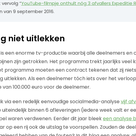
 vervolg “
YouTube-filmpje onthult nóg 3 afvallers Expeditie 
n van 9 september 2016.
g niet uitlekken
 is een enorme tv-productie waarbij alle deelnemers en 
ijnen zijn getrokken. Het programma trekt jaarlijks veel k
t programma moeten een contract tekenen dat zij niets
ag uitlekken. Als een deelnemer tóch iets over het verloop
e van 100.000 euro voor de deelnemer.
 ik via een redelijk eenvoudige socialmedia-analyse
vijf af
uiteindelijk binnen 6 afleveringen (iedere week valt er 
spel waren verdwenen. Eerder dit jaar bleek
een analyse bi
ar op een rij ook de uitslag te voorspellen. Zouden de de
geleerd hebben van de fouten? In dit blog een analyse: als