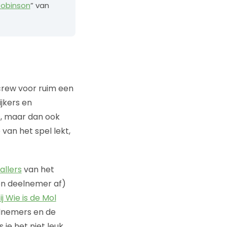
Robinson
” van
crew voor ruim een
ijkers en
, maar dan ook
 van het spel lekt,
vallers
van het
een deelnemer af)
j Wie is de Mol
elnemers en de
 je het niet leuk