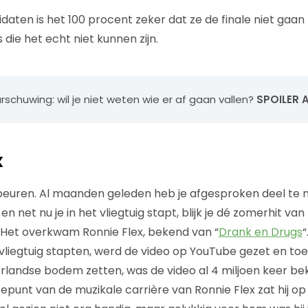
didaten is het 100 procent zeker dat ze de finale niet gaan
die het echt niet kunnen zijn.
schuwing: wil je niet weten wie er af gaan vallen?
SPOILER 
x
ebeuren. Al maanden geleden heb je afgesproken deel te
n net nu je in het vliegtuig stapt, blijk je dé zomerhit van
Het overkwam Ronnie Flex, bekend van “
Drank en Drugs
“
vliegtuig stapten, werd de video op YouTube gezet en toen
landse bodem zetten, was de video al 4 miljoen keer be
epunt van de muzikale carrière van Ronnie Flex zat hij 