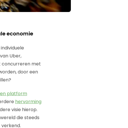
tale economie
individuele
van Uber,
jk concurreren met
 worden, door een
llen?
een platform
verdere
hervorming
ere visie hierop.
 wereld die steeds
s verkend.