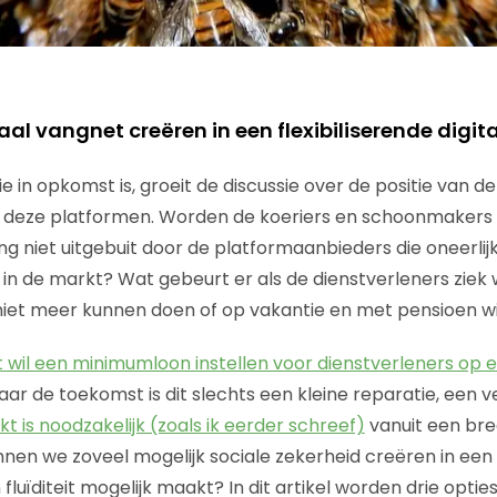
aal vangnet creëren in een flexibiliserende digi
in opkomst is, groeit de discussie over de positie van de 
p deze platformen. Worden de koeriers en schoonmakers 
ing niet uitgebuit door de platformaanbieders die oneerli
in de markt? Wat gebeurt er als de dienstverleners ziek
iet meer kunnen doen of op vakantie en met pensioen wi
 wil een minimumloon instellen voor dienstverleners op 
naar de toekomst is dit slechts een kleine reparatie, een 
 is noodzakelijk (zoals ik eerder schreef)
vanuit een bred
nnen we zoveel mogelijk sociale zekerheid creëren in een
n fluïditeit mogelijk maakt? In dit artikel worden drie optie