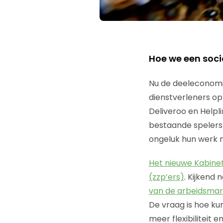
Hoe we een soci
Nu de deeleconomie 
dienstverleners o
Deliveroo en Helpl
bestaande spelers 
ongeluk hun werk n
Het nieuwe Kabinet
(zzp’ers)
. Kijkend 
van de arbeidsmarkt
De vraag is hoe ku
meer flexibiliteit e