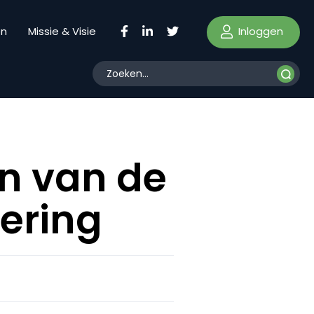
Inloggen
en
Missie & Visie
en van de
ering