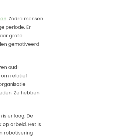
ken
. Zodra mensen
ge periode. Er
waar grote
rden gemotiveerd
even oud-
rom relatief
organisatie
heden. Ze hebben
is er laag. De
op arbeid. Het is
n robotisering