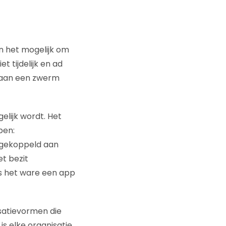
n het mogelijk om
t tijdelijk en ad
 aan een zwerm
elijk wordt. Het
ben:
e gekoppeld aan
t bezit
ls het ware een app
satievormen die
is elke organisatie