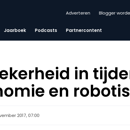
Adverteren
Blogger word
Jaarboek
Podcasts
Partnercontent
ekerheid in tijd
omie en robotis
vember 2017, 07:00