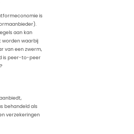
.
latformeconomie is
formaanbieder).
regels aan kan
 worden waarbij
aar van een zwerm,
rd is peer-to-peer
?
 aanbiedt,
us behandeld als
gen verzekeringen