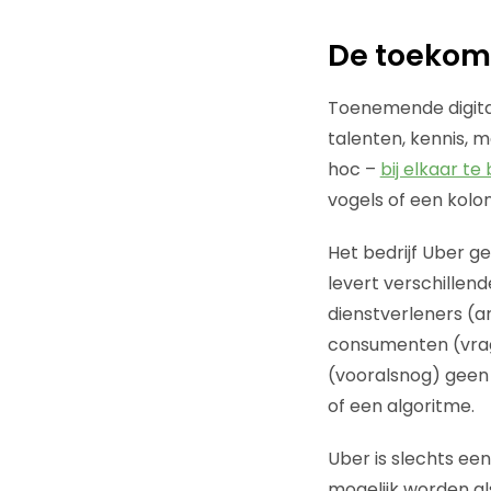
De toekoms
Toenemende digital
talenten, kennis, m
hoc –
bij elkaar t
vogels of een kolo
Het bedrijf Uber ge
levert verschillen
dienstverleners (a
consumenten (vrage
(vooralsnog) geen 
of een algoritme.
Uber is slechts ee
mogelijk worden als