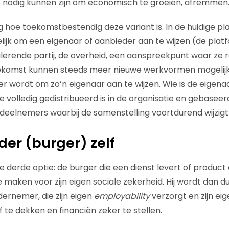
e nodig kunnen zijn om economisch te groeien, afremmen
ag hoe toekomstbestendig deze variant is. In de huidige p
ijk om een eigenaar of aanbieder aan te wijzen (de plat
lerende partij, de overheid, een aanspreekpunt waar ze 
oekomst kunnen steeds meer nieuwe werkvormen mogelijk
ker wordt om zo’n eigenaar aan te wijzen. Wie is de eigen
e volledig gedistribueerd is in de organisatie en gebasee
n deelnemers waarbij de samenstelling voortdurend wijzigt
der (burger) zelf
de derde optie: de burger die een dienst levert of product
 maken voor zijn eigen sociale zekerheid. Hij wordt dan d
dernemer, die zijn eigen
employability
verzorgt en zijn ei
af te dekken en financiën zeker te stellen.