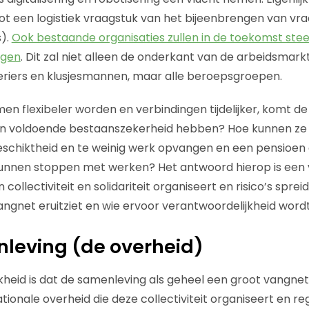
ot een logistiek vraagstuk van het bijeenbrengen van vra
).
Ook bestaande organisaties zullen in de toekomst ste
jgen
. Dit zal niet alleen de onderkant van de arbeidsmarkt
riers en klusjesmannen, maar alle beroepsgroepen.
en flexibeler worden en verbindingen tijdelijker, komt de
n voldoende bestaanszekerheid hebben? Hoe kunnen ze h
geschiktheid en te weinig werk opvangen en een pensioe
unnen stoppen met werken? Het antwoord hierop is een
ollectiviteit en solidariteit organiseert en risico’s spreid
vangnet eruitziet en wie ervoor verantwoordelijkheid wor
nleving (de overheid)
kheid is dat de samenleving als geheel een groot vangnet 
ionale overheid die deze collectiviteit organiseert en reg