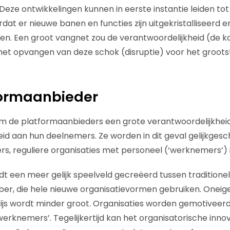
eze ontwikkelingen kunnen in eerste instantie leiden tot
at er nieuwe banen en functies zijn uitgekristalliseerd e
n. Een groot vangnet zou de verantwoordelijkheid (de k
het opvangen van deze schok (disruptie) voor het grootst
formaanbieder
 om de platformaanbieders een grote verantwoordelijkhei
id aan hun deelnemers. Ze worden in dit geval gelijkges
rs, reguliere organisaties met personeel (‘werknemers’) i
dt een meer gelijk speelveld gecreëerd tussen traditionel
er, die hele nieuwe organisatievormen gebruiken. Oneige
rijs wordt minder groot. Organisaties worden gemotivee
werknemers’. Tegelijkertijd kan het organisatorische inno