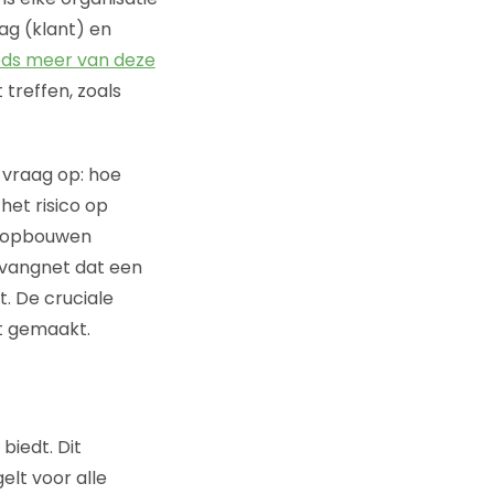
ag (klant) en
eds meer van deze
 treffen, zoals
 vraag op: hoe
et risico op
n opbouwen
 vangnet dat een
t. De cruciale
dt gemaakt.
biedt. Dit
elt voor alle