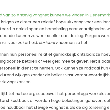
d van zo’n stevig vangnet kunnen we vinden in Denemar
krijgen ze direct een relatief hoge uitkering voor een lan
teerd in opleidingen en herscholing naar vaardigheden 
odoende kunnen ze weer sneller aan de slag. Burgers wo
in ruil voor zekerheid:
flexicurity
noemen ze het.
nnen hun personeel relatief gemakkelijk ontslaan: ze ho
ng door te betalen of veel geld mee te geven. Het is daa
ersoneel in dienst te nemen. Ook kunnen ze radicaal hun 
durend wijzigen zonder de ballast vast verantwoordelijk
rlevingskansen.
ijkt tot nu toe erg succesvol: het percentage werkelozen 
iterst kostbaar: er worden hoge belastingen geheven, ook 
e houdbaar het stevige vangnet is als de digitalisering e