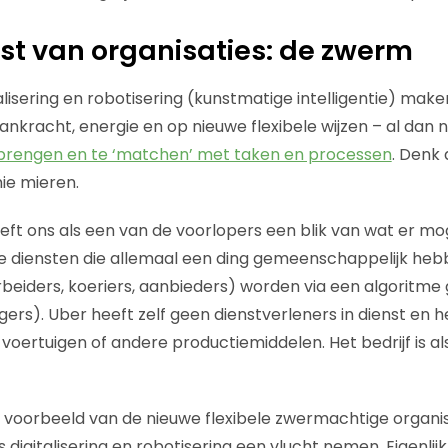
t van organisaties: de zwerm
isering en robotisering (kunstmatige intelligentie) make
ankracht, energie en op nieuwe flexibele wijzen – al dan nie
e brengen en te ‘matchen’ met taken en processen
. Denk
nie mieren.
eft ons als een van de voorlopers een blik van wat er mog
de diensten die allemaal een ding gemeenschappelijk heb
rbeiders, koeriers, aanbieders) worden via een algoritm
rs). Uber heeft zelf geen dienstverleners in dienst en he
voertuigen of andere productiemiddelen. Het bedrijf is a
n voorbeeld van de nieuwe flexibele zwermachtige organi
 digitalisering en robotisering een vlucht nemen. Eigenlijk 