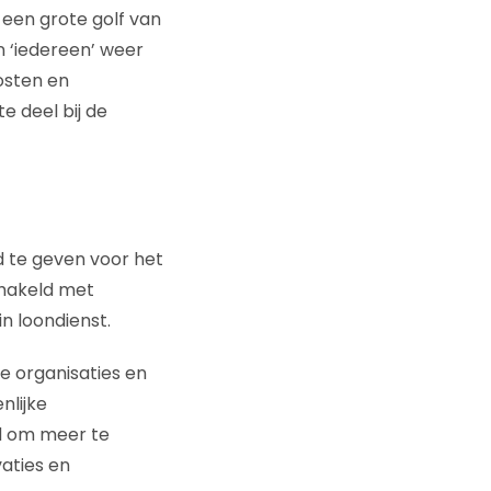
 een grote golf van
n ‘iedereen’ weer
osten en
e deel bij de
d te geven voor het
chakeld met
n loondienst.
e organisaties en
nlijke
rd om meer te
vaties en