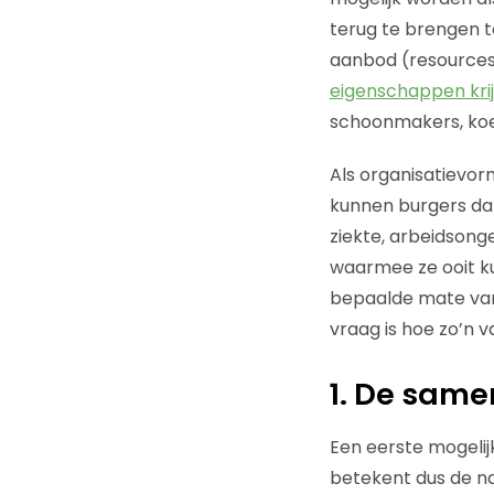
terug te brengen t
aanbod (resources
eigenschappen kri
schoonmakers, koe
Als organisatievorm
kunnen burgers da
ziekte, arbeidson
waarmee ze ooit k
bepaalde mate van c
vraag is hoe zo’n 
1. De same
Een eerste mogelij
betekent dus de nat