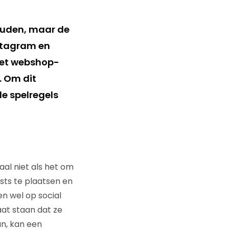
ouden, maar de
nstagram en
met webshop-
. Om dit
e spelregels
aal niet als het om
sts te plaatsen en
en wel op social
aat staan dat ze
n, kan een