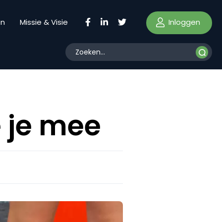
Inloggen
en
Missie & Visie
 je mee