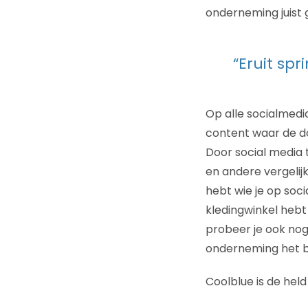
onderneming juist 
“Eruit sp
Op alle socialmedi
content waar de do
Door social media 
en andere vergelij
hebt wie je op soci
kledingwinkel hebt
probeer je ook nog
onderneming het b
Coolblue is de held