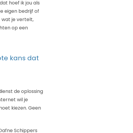
at hoef ik jou als
e eigen bedrijf of
wat je vertelt,
achten op een
ote kans dat
dienst de oplossing
ternet wil je
 moet kiezen. Geen
n Dafne Schippers