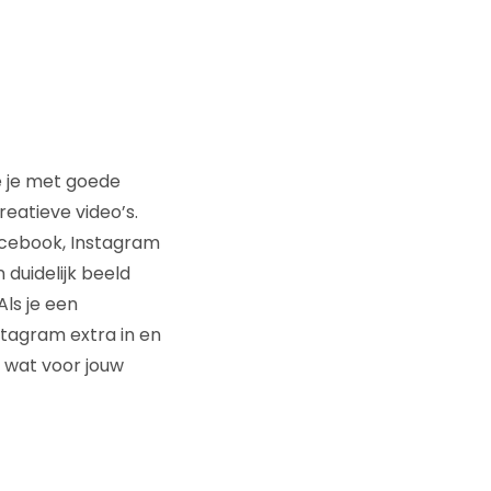
e je met goede
eatieve video’s.
acebook, Instagram
duidelijk beeld
Als je een
stagram extra in en
k wat voor jouw