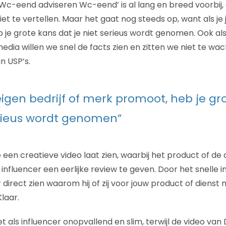
n Wc-eend adviseren Wc-eend’ is al lang en breed voorbij, d
t te vertellen. Maar het gaat nog steeds op, want als je j
je grote kans dat je niet serieus wordt genomen. Ook als 
media willen we snel de facts zien en zitten we niet te w
n USP’s.
 eigen bedrijf of merk promoot, heb je gr
erieus wordt genomen”
een creatieve video laat zien, waarbij het product of de 
 influencer een eerlijke review te geven. Door het snelle in
 direct zien waarom hij of zij voor jouw product of dienst
Klaar.
t als influencer onopvallend en slim, terwijl de video va