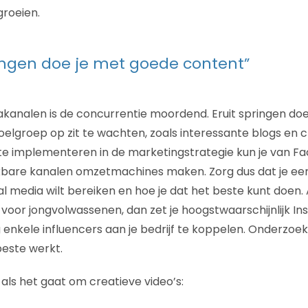
groeien.
ringen doe je met goede content”
akanalen is de concurrentie moordend. Eruit springen do
elgroep op zit te wachten, zoals interessante blogs en cr
te implementeren in de marketingstrategie kun je van F
kbare kanalen omzetmachines maken. Zorg dus dat je een 
al media wilt bereiken en hoe je dat het beste kunt doen. 
 voor jongvolwassenen, dan zet je hoogstwaarschijnlijk In
 enkele influencers aan je bedrijf te koppelen. Onderzoe
este werkt.
 als het gaat om creatieve video’s: