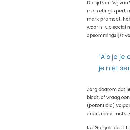
De tijd van ‘wij va
marketingexpert nie
merk promoot, heb 
waar is. Op social 
opsommingslijst va
“Als je je
je niet s
Zorg daarom dat je 
biedt, of vraag een
(potentiële) volger
onzin, maar facts. 
Kai Gorgels doet he