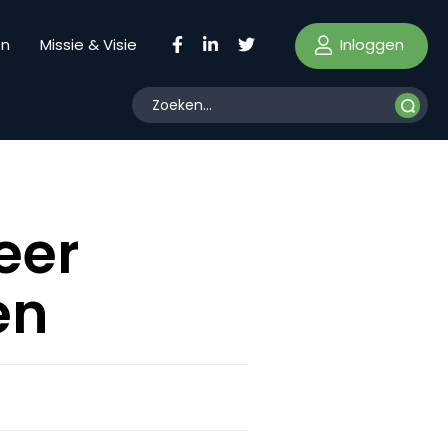
Inloggen
en
Missie & Visie
eer
en