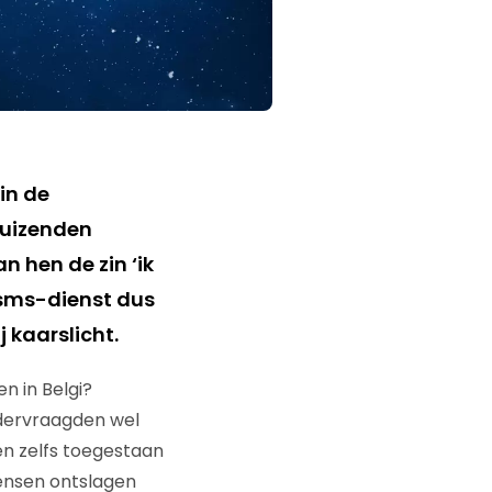
in de
duizenden
an hen de zin ‘ik
e sms-dienst dus
 kaarslicht.
n in Belgi?
ndervraagden wel
en zelfs toegestaan
mensen ontslagen