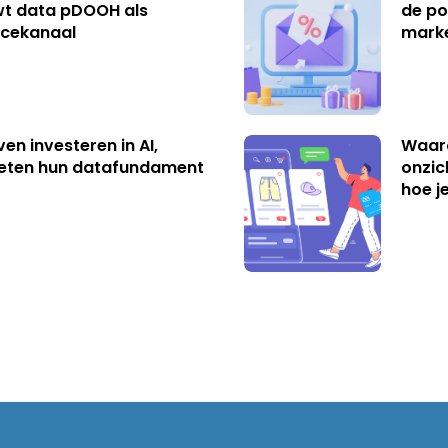
t data pDOOH als
de po
cekanaal
mark
ven investeren in AI,
Waar
eten hun datafundament
onzic
hoe j