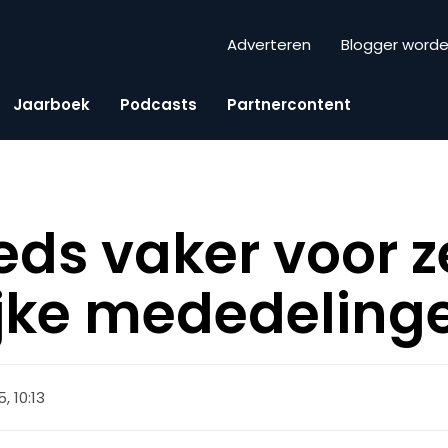
Adverteren
Blogger word
Jaarboek
Podcasts
Partnercontent
eds vaker voor z
ijke mededeling
, 10:13