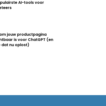
pulairste AI-tools voor
eteers
om jouw productpagina
htbaar is voor ChatGPT (en
e dat nu oplost)