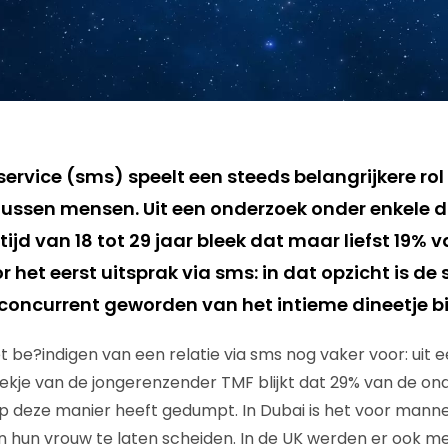
rvice (sms) speelt een steeds belangrijkere rol 
ussen mensen. Uit een onderzoek onder enkele 
ftijd van 18 tot 29 jaar bleek dat maar liefst 19% v
r het eerst uitsprak via sms: in dat opzicht is d
concurrent geworden van het intieme dineetje bij
be?indigen van een relatie via sms nog vaker voor: uit ee
kje van de jongerenzender TMF blijkt dat 29% van de o
 op deze manier heeft gedumpt. In Dubai is het voor mann
n hun vrouw te laten scheiden. In de UK werden er ook 