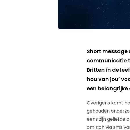
Short message se
communicatie t
Britten in de lee
hou van jou’ voo
een belangrijke 
Overigens komt het 
gehouden onderzoe
eens zijn geliefde
om zich via sms va