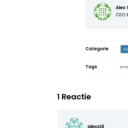
Alex S
CEO b
Categorie
Da
Tags
sms
1 Reactie
alexstil