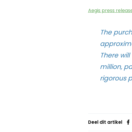
Aegis press release
The purcha
approxima
There will
million, p
rigorous p
Deel dit artikel