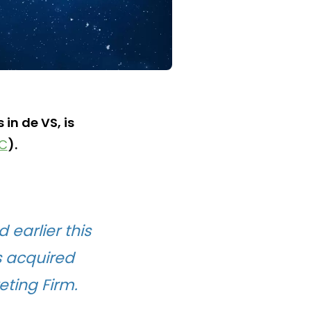
in de VS, is
LC
).
 earlier this
s acquired
eting Firm.