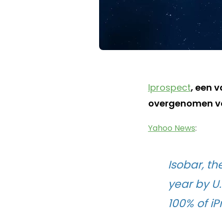
Iprospect
, een 
overgenomen voo
Yahoo News
:
Isobar, th
year by U
100% of iP