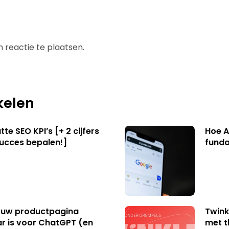
 reactie te plaatsen.
kelen
te SEO KPI’s [+ 2 cijfers
Hoe A
succes bepalen!]
funda
uw productpagina
Twink
r is voor ChatGPT (en
met t