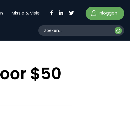
Inloggen
en
Missie & Visie
voor $50