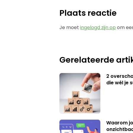
Plaats reactie
Je moet
ingelogd zijn op
om een
Gerelateerde arti
2 overschat
die wél je 
Waarom jo
onzichtbaa