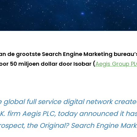
van de grootste Search Engine Marketing bureau’s 
r 50 miljoen dollar door Isobar (
Aegis Group P
e global full service digital network created
.K. firm Aegis PLC, today announced it ha
rospect, the Original? Search Engine Mark