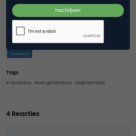
worden, stuur dan een tweet of mail
naar de
redactie
.
Categorie
Commerce
Tags
e-business
,
lead generation
,
segmentatie
4 Reacties