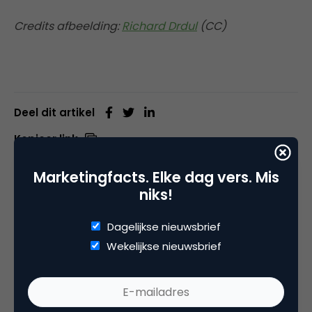
Credits afbeelding:
Richard Drdul
(CC)
Deel dit artikel
Kopieer link
Marketingfacts. Elke dag vers. Mis
niks!
Gastblogger
Dagelijkse nieuwsbrief
Marketingfacts
Wekelijkse nieuwsbrief
Onder deze gastblogaccount schrijven auteurs
die geen blogger zijn van Marketingfacts. Heb jij
een blog die je wilt delen, of wil je graag blogger