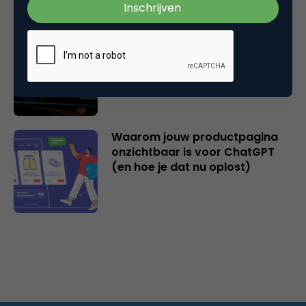
Veel bedrijven investeren in AI,
maar vergeten hun
datafundament
Waarom jouw productpagina
onzichtbaar is voor ChatGPT
(en hoe je dat nu oplost)