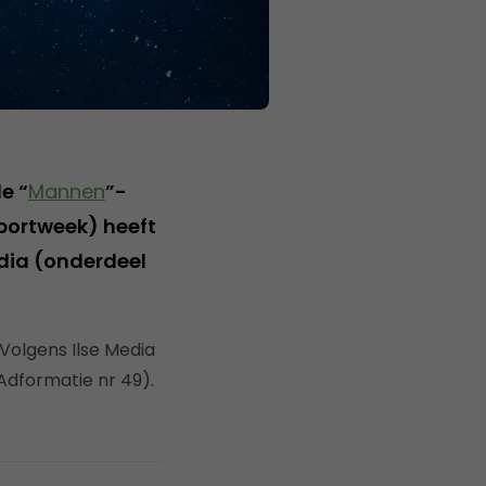
e “
Mannen
”-
portweek) heeft
edia (onderdeel
Volgens Ilse Media
Adformatie nr 49).