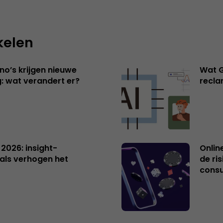
kelen
no’s krijgen nieuwe
Wat G
: wat verandert er?
recl
 2026: insight-
Onlin
als verhogen het
de ri
cons