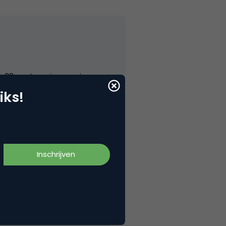
is 38 cent per impressie.
iks!
rk 1 miljoen.
 Toch maar eens met ze praten