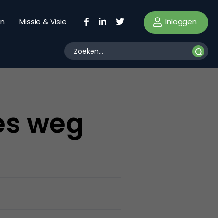
Inloggen
en
Missie & Visie
es weg