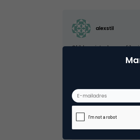
alexstil
Of ik kan niet rekenen of ik mi
Mar
Dat is 380 euro CPM
Zeg max 5 advertenties op een
Is wel erg bruto bruto, of zij
Marco, deze site zit op rond 
Kun je volgens ilse media waa
😉