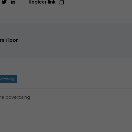
Kopieer link
rs Floor
vertising
ne advertising