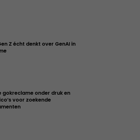
en Z écht denkt over GenAI in
ame
e gokreclame onder druk en
sico’s voor zoekende
umenten