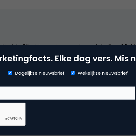
s hier iets. 2.6 mil. impressies , omzet waarde 1 miljoen ? Dat 
ketingfacts. Elke dag vers. Mis n
Dagelijkse nieuwsbrief
Wekelijkse nieuwsbrief
 pagina dat is 75 CPM per advertentie. Lijkt mij dus heel ste
n er nog andere inkomsten ?
de 300.000 pageviews per jaar ?
rschijnlijk toch ruim 100.000 euro omzet uit halen per jaar.