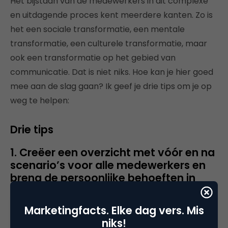
Het bijstaan van de medewerkers in dit complexe
en uitdagende proces kent meerdere kanten. Zo is
het een sociale transformatie, een mentale
transformatie, een culturele transformatie, maar
ook een transformatie op het gebied van
communicatie. Dat is niet niks. Hoe kan je hier goed
mee aan de slag gaan? Ik geef je drie tips om je op
weg te helpen:
Drie tips
1. Creëer een overzicht met vóór en na
scenario’s voor alle medewerkers en
breng de persoonlijke behoeften in
kaart.
Marketingfacts. Elke dag vers. Mis
Het is essentieel medewerkers perspectief en een
niks!