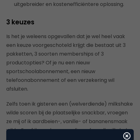
uitgebreider en kostenefficiëntere oplossing.
3 keuzes
Is het je weleens opgevallen dat je wel heel vaak
een keuze voorgeschoteld krijgt die bestaat uit 3
pakketten, 3 soorten memberships of 3
productopties? Of je nu een nieuw
sportschoolabonnement, een nieuw
telefoonabonnement of een verzekering wil
afsluiten.
Zelfs toen ik gisteren een (welverdiende) milkshake
wilde scoren bij de plaatselijke snackbar, vroegen
ze mij of ik aardbeien-, vanille- of bananensmaak
wilde. En of ik een large, medium of small milkshake
wilde. For the record: ik ging voor een medium