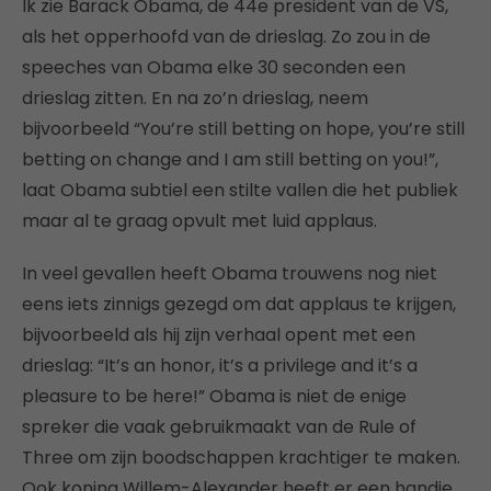
Ik zie Barack Obama, de 44e president van de VS,
als het opperhoofd van de drieslag. Zo zou in de
speeches van Obama elke 30 seconden een
drieslag zitten. En na zo’n drieslag, neem
bijvoorbeeld “You’re still betting on hope, you’re still
betting on change and I am still betting on you!”,
laat Obama subtiel een stilte vallen die het publiek
maar al te graag opvult met luid applaus.
In veel gevallen heeft Obama trouwens nog niet
eens iets zinnigs gezegd om dat applaus te krijgen,
bijvoorbeeld als hij zijn verhaal opent met een
drieslag: “It’s an honor, it’s a privilege and it’s a
pleasure to be here!” Obama is niet de enige
spreker die vaak gebruikmaakt van de Rule of
Three om zijn boodschappen krachtiger te maken.
Ook koning Willem-Alexander heeft er een handje