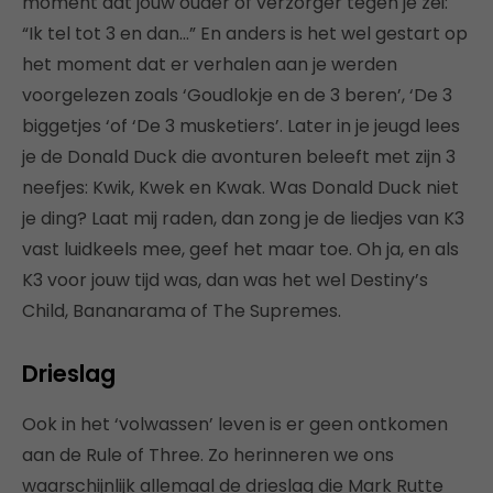
moment dat jouw ouder of verzorger tegen je zei:
“Ik tel tot 3 en dan…” En anders is het wel gestart op
het moment dat er verhalen aan je werden
voorgelezen zoals ‘Goudlokje en de 3 beren’, ‘De 3
biggetjes ‘of ‘De 3 musketiers’. Later in je jeugd lees
je de Donald Duck die avonturen beleeft met zijn 3
neefjes: Kwik, Kwek en Kwak. Was Donald Duck niet
je ding? Laat mij raden, dan zong je de liedjes van K3
vast luidkeels mee, geef het maar toe. Oh ja, en als
K3 voor jouw tijd was, dan was het wel Destiny’s
Child, Bananarama of The Supremes.
Drieslag
Ook in het ‘volwassen’ leven is er geen ontkomen
aan de Rule of Three. Zo herinneren we ons
waarschijnlijk allemaal de drieslag die Mark Rutte