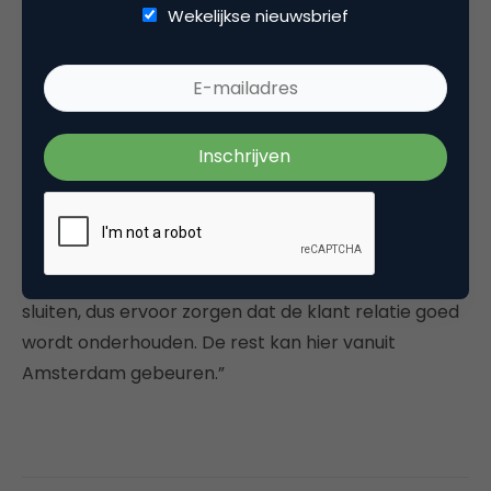
Wekelijkse nieuwsbrief
Daarbij staat het zo snel mogelijk bereiken van
winstgevendheid centraal. In met name Engeland
en Duitsland zullen lokale kantoren worden
geopend. “Heel mean and lean: een bureau bij een
hub. Van daaruit proberen we de markt te
benaderen. Je kunt tegenwoordig wel met relatief
weinig kosten in het buitenland starten. Het gaat
echt om verkoopkantoren en die bestaan uit
mensen die de directe sales doen of partnerships
sluiten, dus ervoor zorgen dat de klant relatie goed
wordt onderhouden. De rest kan hier vanuit
Amsterdam gebeuren.”