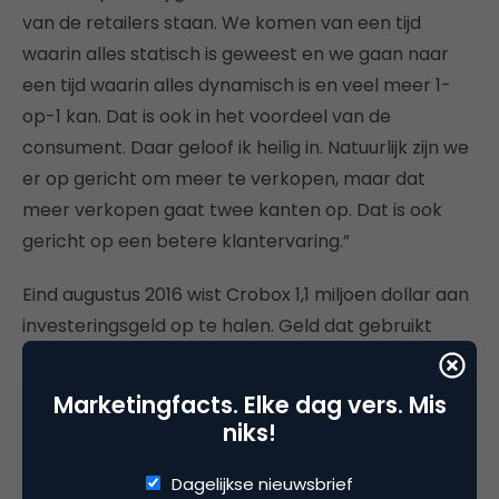
van de retailers staan. We komen van een tijd
waarin alles statisch is geweest en we gaan naar
een tijd waarin alles dynamisch is en veel meer 1-
op-1 kan. Dat is ook in het voordeel van de
consument. Daar geloof ik heilig in. Natuurlijk zijn we
er op gericht om meer te verkopen, maar dat
meer verkopen gaat twee kanten op. Dat is ook
gericht op een betere klantervaring.”
Eind augustus 2016 wist Crobox 1,1 miljoen dollar aan
investeringsgeld op te halen. Geld dat gebruikt
gaat worden voor twee dingen: investeren in het
product en uitbreiding in het buitenland. “We willen
Marketingfacts. Elke dag vers. Mis
volgend jaar echt stappen gaan maken met
niks!
machine learning ofwel artificial intelligence en
meer intelligentie in het platform ontwikkelen.”
Dagelijkse nieuwsbrief