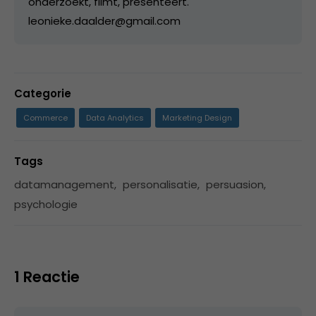
onderzoekt, filmt, presenteert.
leonieke.daalder@gmail.com
Categorie
Commerce
Data Analytics
Marketing Design
Tags
datamanagement
,
personalisatie
,
persuasion
,
psychologie
1 Reactie